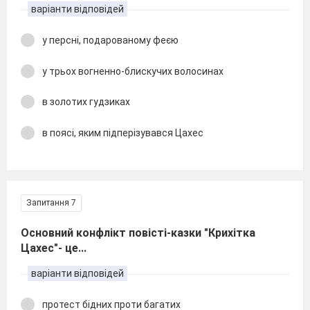
варіанти відповідей
у персні, подарованому феєю
у трьох вогненно-блискучих волосинах
в золотих гудзиках
в поясі, яким підперізувався Цахес
Запитання 7
Основний конфлікт повісті-казки "Крихітка
Цахес"- це...
варіанти відповідей
протест бідних проти багатих