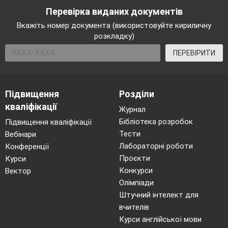
Перевірка виданих документів
Вкажіть номер документа (використовуйте кириличну
розкладку)
ПЕРЕВІРИТИ
Підвищення
Розділи
кваліфікації
Журнал
Бібліотека розробок
Підвищення кваліфікації
Тести
Вебінари
Лабораторні роботи
Конференції
Проєкти
Курси
Конкурси
Вектор
Олімпіади
Штучний інтелект для
вчителів
Курси англійської мови