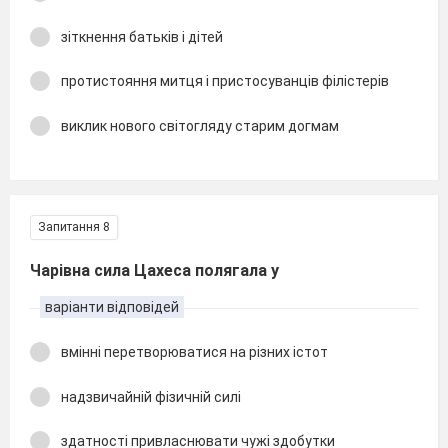
зіткнення батьків і дітей
протистояння митця і пристосуванців філістерів
виклик нового світогляду старим догмам
Запитання 8
Чарівна сила Цахеса полягала у
варіанти відповідей
вмінні перетворюватися на різних істот
надзвичайній фізичній силі
здатності привласнювати чужі здобутки