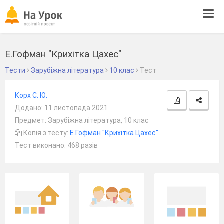
Tog
navi
Е.Гофман "Крихітка Цахес"
Тести
Зарубіжна література
10 клас
Тест
Корх С. Ю.
Додано: 11 листопада 2021
Предмет: Зарубіжна література, 10 клас
Копія з тесту:
Е.Гофман "Крихітка Цахес"
Тест виконано: 468 разів