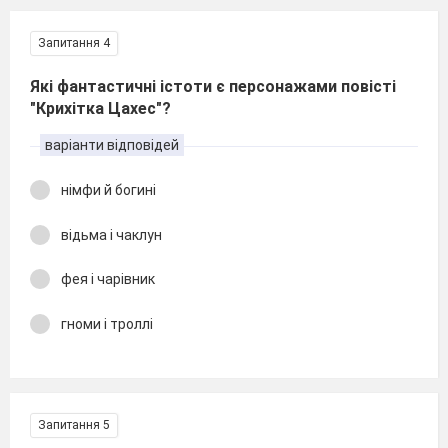
Запитання 4
Які фантастичні істоти є персонажами повісті
"Крихітка Цахес"?
варіанти відповідей
німфи й богині
відьма і чаклун
фея і чарівник
гноми і троллі
Запитання 5