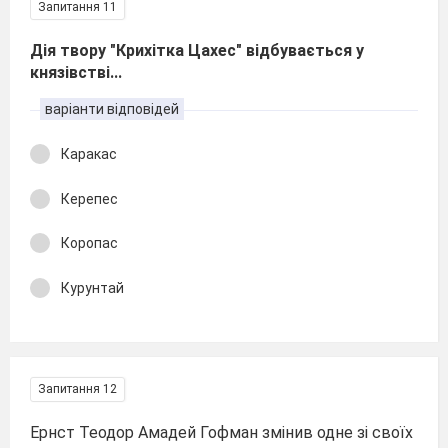
Запитання 11
Дія твору "Крихітка Цахес" відбувається у
князівстві...
варіанти відповідей
Каракас
Керепес
Коропас
Курунтай
Запитання 12
Ернст Теодор Амадей Гофман змінив одне зі своїх