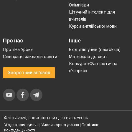
Олімпіади
Штучний інтелект для
вчителів
Курси англійської мови
Про нас
Інше
Про «На Урок»
Вхід для учнів (naurok.ua)
Співпраця закладів освіти
Матеріали до свят
Конкурс «Фантастична
п’ятірка»
Зворотний зв'язок
© 2017-2026, ТОВ «ОСВІТНІЙ ЦЕНТР «НА УРОК»
Угода користувача
|
Умови користування
|
Політика
конфіденційності