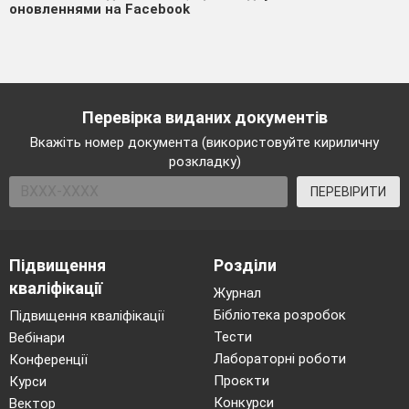
оновленнями на Facebook
Перевірка виданих документів
Вкажіть номер документа (використовуйте кириличну
розкладку)
ПЕРЕВІРИТИ
Підвищення
Розділи
кваліфікації
Журнал
Бібліотека розробок
Підвищення кваліфікації
Тести
Вебінари
Лабораторні роботи
Конференції
Проєкти
Курси
Конкурси
Вектор