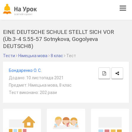
Tog
navi
EINE DEUTSCHE SCHULE STELLT SICH VOR
(Üb.3-4 S.55-57 Sotnykova, Gogolyeva
DEUTSCH8)
Тести
Німецька мова
8 клас
Тест
Бондаренко О. С.
Додано: 10 листопада 2021
Предмет: Німецька мова, 8 клас
Тест виконано: 202 рази