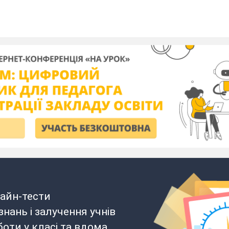
айн-тести
нань і залучення учнів
боти у класі та вдома