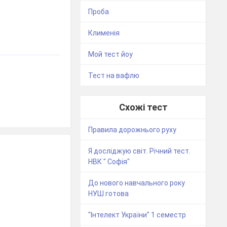
Проба
Клименія
Мой тест йоу
Тест на вафлю
Схожі тест
Правила дорожнього руху
Я досліджую світ. Річний тест.
НВК " Софія"
До нового навчального року
НУШ готова
"Інтелект України" 1 семестр