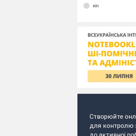
ein
Створюйте онл
для контролю з
до активної ро