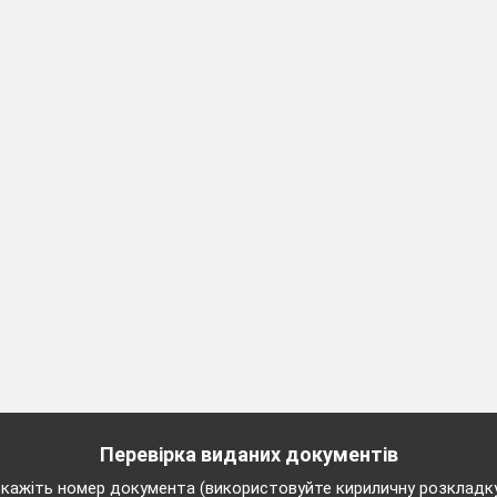
Перевірка виданих документів
кажіть номер документа (використовуйте кириличну розкладк