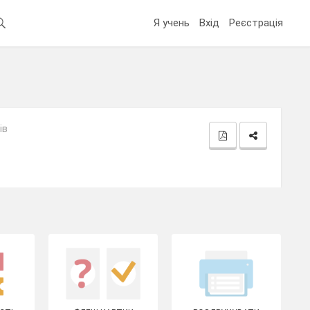
Я учень
Вхід
Реєстрація
ів