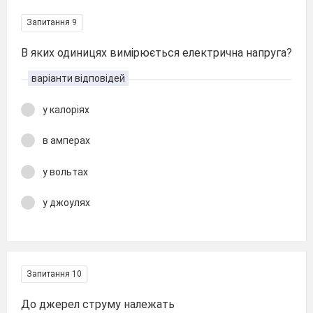
Запитання 9
В яких одиницях вимірюється електрична напруга?
варіанти відповідей
у калоріях
в амперах
у вольтах
у джоулях
Запитання 10
До джерел струму належать