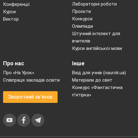
Лабораторні роботи
Конференції
Проєкти
Курси
Конкурси
Вектор
Олімпіади
Штучний інтелект для
вчителів
Курси англійської мови
Про нас
Інше
Про «На Урок»
Вхід для учнів (naurok.ua)
Співпраця закладів освіти
Матеріали до свят
Конкурс «Фантастична
п’ятірка»
Зворотний зв'язок