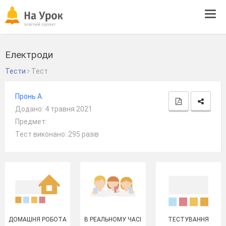
Tog
navi
Електроди
Тести
Тест
Пронь А.
Додано: 4 травня 2021
Предмет:
Тест виконано: 295 разів
ДОМАШНЯ РОБОТА
В РЕАЛЬНОМУ ЧАСІ
ТЕСТУВАННЯ