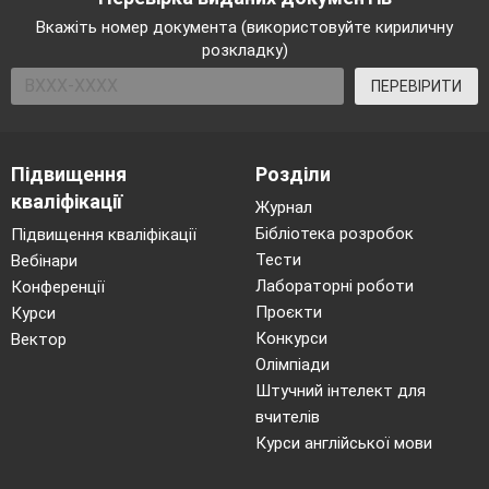
Вкажіть номер документа (використовуйте кириличну
розкладку)
ПЕРЕВІРИТИ
Підвищення
Розділи
кваліфікації
Журнал
Бібліотека розробок
Підвищення кваліфікації
Тести
Вебінари
Лабораторні роботи
Конференції
Проєкти
Курси
Конкурси
Вектор
Олімпіади
Штучний інтелект для
вчителів
Курси англійської мови