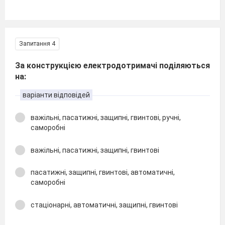
Запитання 4
За конструкцією електродотримачі поділяються
на:
варіанти відповідей
важільні, пасатижні, защипні, гвинтові, ручні,
саморобні
важільні, пасатижні, защипні, гвинтові
пасатижні, защипні, гвинтові, автоматичні,
саморобні
стаціонарні, автоматичні, защипні, гвинтові