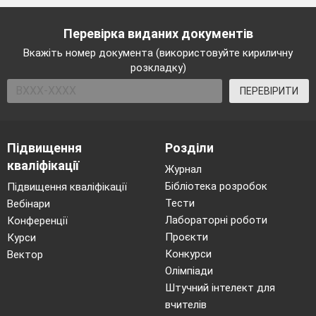
Перевірка виданих документів
Вкажіть номер документа (використовуйте кириличну
розкладку)
ПЕРЕВІРИТИ
Підвищення
Розділи
кваліфікації
Журнал
Бібліотека розробок
Підвищення кваліфікації
Тести
Вебінари
Лабораторні роботи
Конференції
Проєкти
Курси
Конкурси
Вектор
Олімпіади
Штучний інтелект для
вчителів