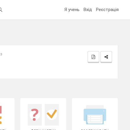
Я учень
Вхід
Реєстрація
аз