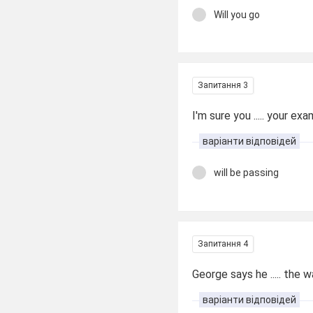
Will you go
Запитання 3
I'm sure you ..... your ex
варіанти відповідей
will be passing
Запитання 4
George says he ..... the w
варіанти відповідей