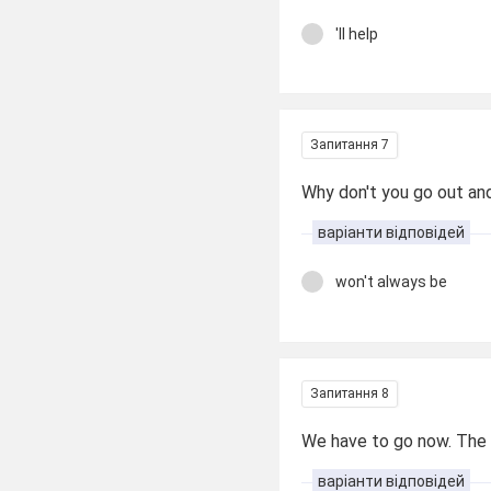
'll help
Запитання 7
Why don't you go out and
варіанти відповідей
won't always be
Запитання 8
We have to go now. The las
варіанти відповідей