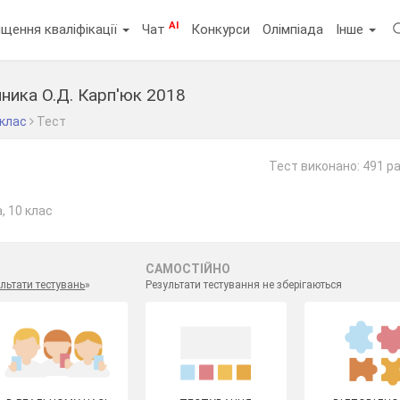
AI
щення кваліфікації
Чат
Конкурси
Олімпіада
Інше
учника О.Д. Карп'юк 2018
 клас
Тест
Тест виконано: 491 р
, 10 клас
САМОСТІЙНО
льтати тестувань
»
Результати тестування не зберігаються