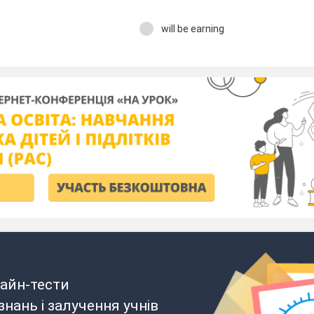
will be earning
айн-тести
нань і залучення учнів