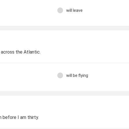
will leave
. across the Atlantic.
will be flying
ion before I am thirty.