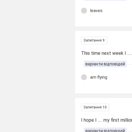
leaves
Запитання 9
This time next week I ....
варіанти відповідей
am flying
Запитання 10
I hope I ..... my first mill
варіанти відповідей