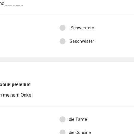
ind_______
Schwestern
Geschwister
овни речення
on meinem Onkel
die Tante
die Cousine