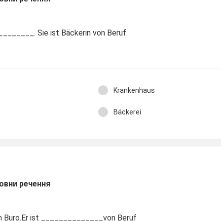
_________. Sie ist Bäckerin von Beruf.
Krankenhaus
Bäckerei
овни речення
em Buro.Er ist ______________von Beruf