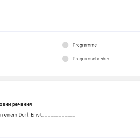
Programme
Programschreiber
овни речення
 in einem Dorf. Er ist____________