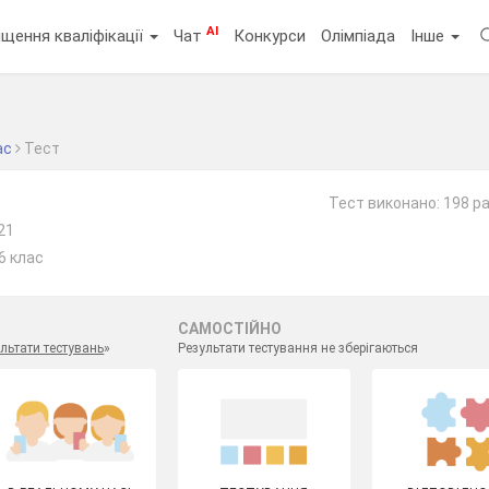
AI
щення кваліфікації
Чат
Конкурси
Олімпіада
Інше
ас
Тест
Тест виконано: 198 ра
21
6 клас
САМОСТІЙНО
льтати тестувань
»
Результати тестування не зберігаються