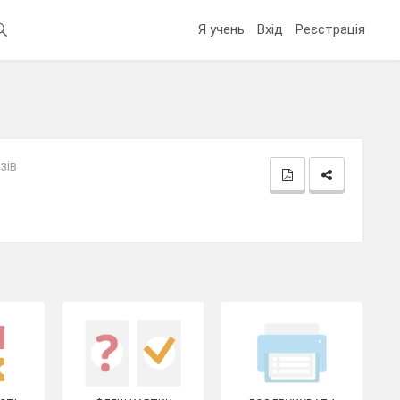
Я учень
Вхід
Реєстрація
зів