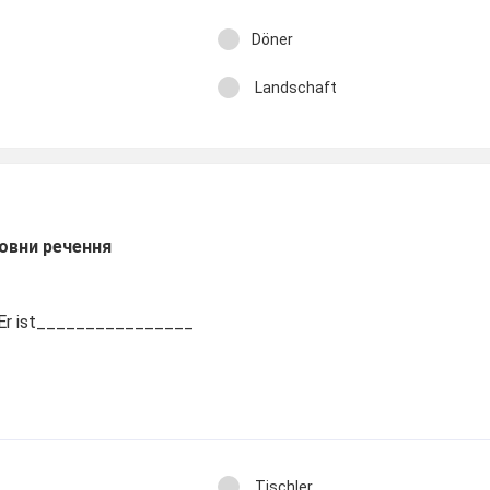
Döner
Landschaft
овни речення
. Er ist________________
Tischler