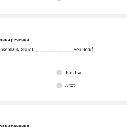
овни речення
rankenhaus. Sie ist _______________ von Beruf
Putzfrau
Artzt
овни речення