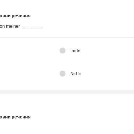
овни речення
 von meiner ________
Tante
Neffe
овни речення