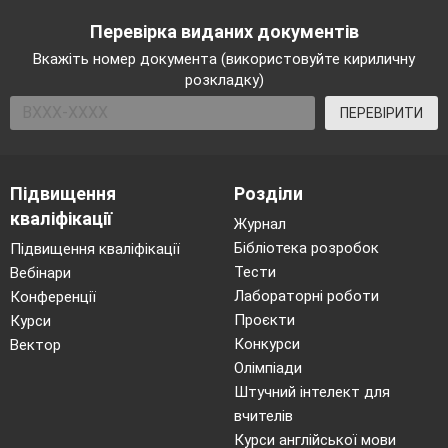
Перевірка виданих документів
Вкажіть номер документа (використовуйте кириличну
розкладку)
ПЕРЕВІРИТИ
Підвищення
Розділи
кваліфікації
Журнал
Бібліотека розробок
Підвищення кваліфікації
Тести
Вебінари
Лабораторні роботи
Конференції
Проєкти
Курси
Конкурси
Вектор
Олімпіади
Штучний інтелект для
вчителів
Курси англійської мови