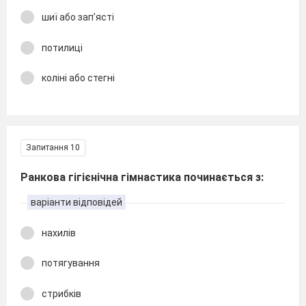
шиї або зап’ясті
потилиці
коліні або стегні
Запитання 10
Ранкова гігієнічна гімнастика починається з:
варіанти відповідей
нахилів
потягування
стрибків