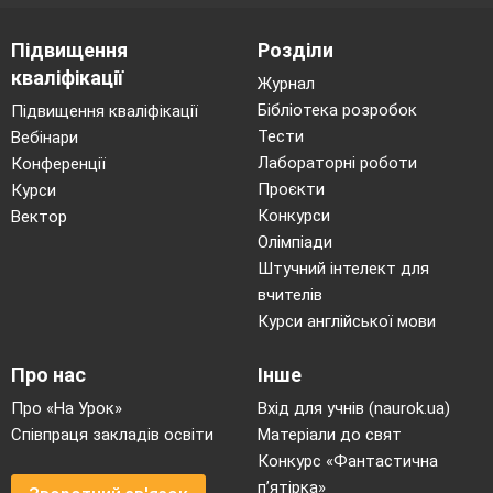
Підвищення
Розділи
кваліфікації
Журнал
Бібліотека розробок
Підвищення кваліфікації
Тести
Вебінари
Лабораторні роботи
Конференції
Проєкти
Курси
Конкурси
Вектор
Олімпіади
Штучний інтелект для
вчителів
Курси англійської мови
Про нас
Інше
Про «На Урок»
Вхід для учнів (naurok.ua)
Співпраця закладів освіти
Матеріали до свят
Конкурс «Фантастична
п’ятірка»