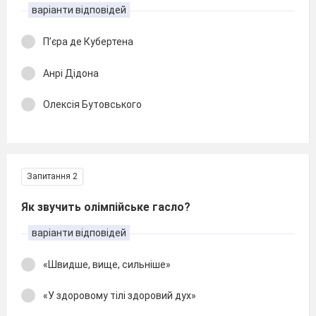
варіанти відповідей
П’єра де Кубертена
Анрі Дідона
Олексія Бутовського
Запитання 2
Як звучить олімпійське гасло?
варіанти відповідей
«Швидше, вище, сильніше»
«У здоровому тілі здоровий дух»