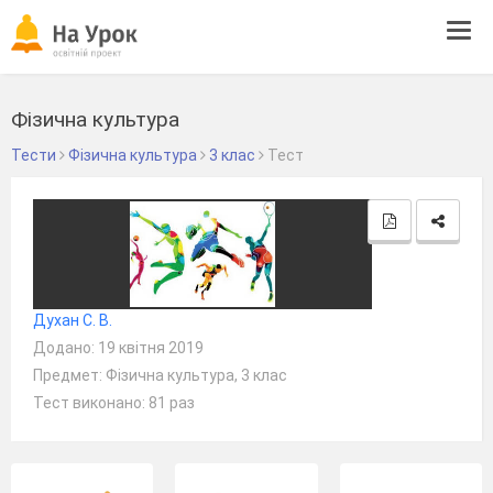
Tog
navi
Фізична культура
Тести
Фізична культура
3 клас
Тест
Духан С. В.
Додано: 19 квітня 2019
Предмет: Фізична культура, 3 клас
Тест виконано: 81 раз