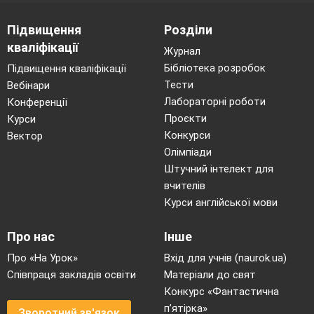
Підвищення
Розділи
кваліфікації
Журнал
Бібліотека розробок
Підвищення кваліфікації
Тести
Вебінари
Лабораторні роботи
Конференції
Проєкти
Курси
Конкурси
Вектор
Олімпіади
Штучний інтелект для
вчителів
Курси англійської мови
Про нас
Інше
Про «На Урок»
Вхід для учнів (naurok.ua)
Співпраця закладів освіти
Матеріали до свят
Конкурс «Фантастична
п’ятірка»
Зворотний зв'язок