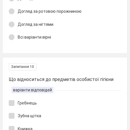
Догляд за ротовою порожниною
Догляд за нігтями
Всі варіанти вірні
Запитання 10
Що відноситься до предметів особистої гігієни
варіанти відповідей
Гребінець
Зубна щітка
Книжка