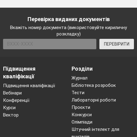
Перевірка виданих документів
Вкажіть номер документа (використовуйте кириличну
розкладку)
ПЕРЕВІРИТИ
Підвищення
Розділи
кваліфікації
Журнал
Бібліотека розробок
Підвищення кваліфікації
Тести
Вебінари
Лабораторні роботи
Конференції
Проєкти
Курси
Конкурси
Вектор
Олімпіади
Штучний інтелект для
вчителів