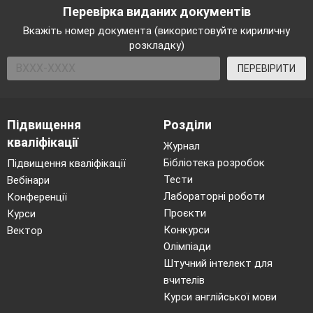
Перевірка виданих документів
Вкажіть номер документа (використовуйте кириличну
розкладку)
ПЕРЕВІРИТИ
Підвищення
Розділи
кваліфікації
Журнал
Бібліотека розробок
Підвищення кваліфікації
Тести
Вебінари
Лабораторні роботи
Конференції
Проєкти
Курси
Конкурси
Вектор
Олімпіади
Штучний інтелект для
вчителів
Курси англійської мови