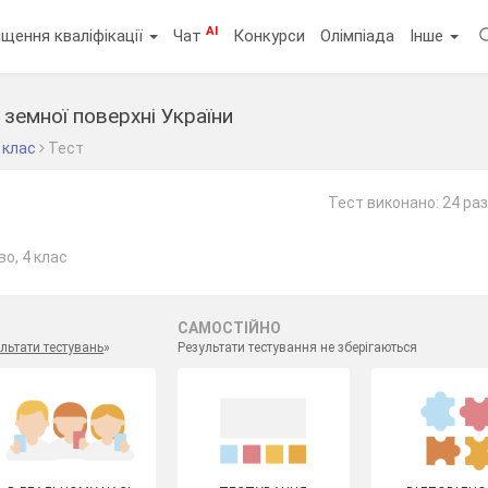
AI
щення кваліфікації
Чат
Конкурси
Олімпіада
Інше
 земної поверхні України
 клас
Тест
Тест виконано: 24 ра
о, 4 клас
САМОСТІЙНО
льтати тестувань
»
Результати тестування не зберігаються