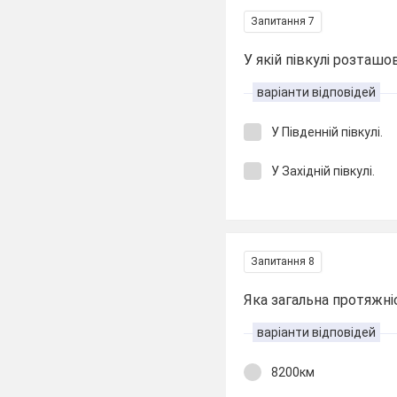
Запитання 7
У якій півкулі розташо
варіанти відповідей
У Південній півкулі.
У Західній півкулі.
Запитання 8
Яка загальна протяжні
варіанти відповідей
8200км