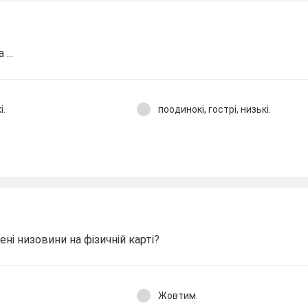
...
і.
поодинокі, гострі, низькі.
ні низовини на фізичній карті?
Жовтим.