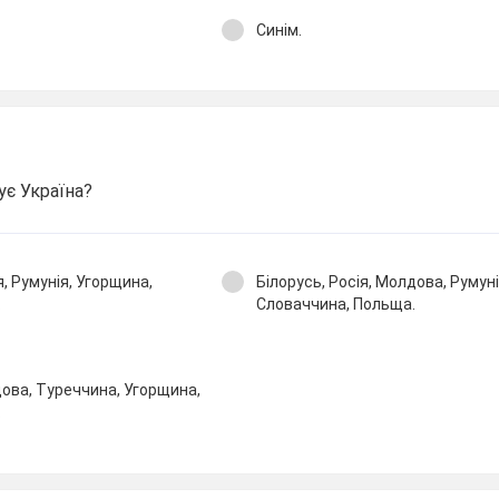
Синім.
ує Україна?
ія, Румунія, Угорщина,
Білорусь, Росія, Молдова, Румун
.
Словаччина, Польща.
дова, Туреччина, Угорщина,
.