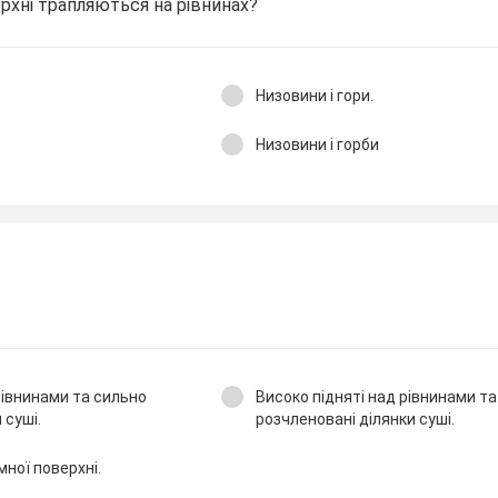
рхні трапляються на рівнинах?
Низовини і гори.
Низовини і горби
рівнинами та сильно
Високо підняті над рівнинами т
 суші.
розчленовані ділянки суші.
мної поверхні.