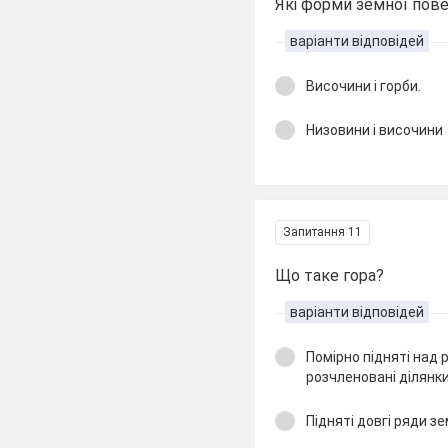
Які форми земної пове
варіанти відповідей
Височини і горби.
Низовини і височини
Запитання 11
Що таке гора?
варіанти відповідей
Помірно підняті над 
розчленовані ділянки
Підняті довгі ряди зе