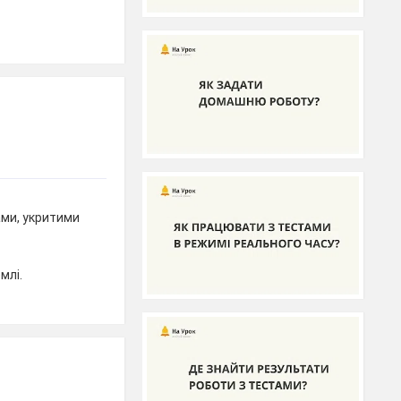
ми, укритими
млі.