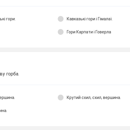
ькі гори.
Кавказькі гори і Гімалаї.
Гори Карпати і Говерла
ву горба.
вершина.
Крутий схил, схил, вершина.
ина.