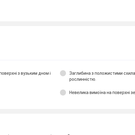
поверхні з вузьким дном і
Заглибина з положистими схила
рослинністю.
Невелика вимоїна на поверхні зе