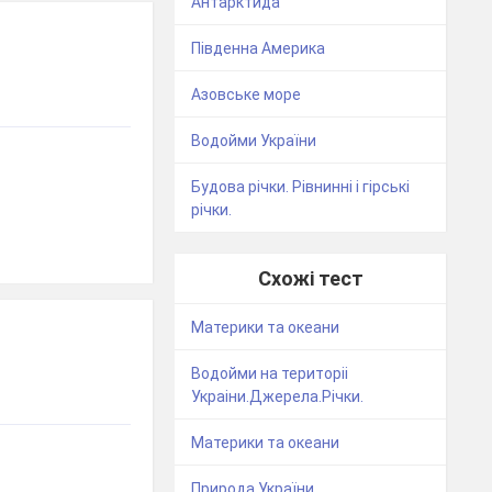
Антарктида
Південна Америка
Азовське море
Водойми України
Будова річки. Рівнинні і гірські
річки.
Схожі тест
Материки та океани
Водойми на територіі
Украіни.Джерела.Річки.
Материки та океани
Природа України