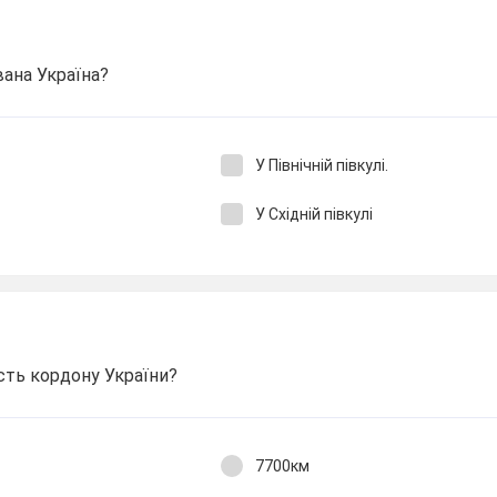
вана Україна?
У Північній півкулі.
У Східній півкулі
сть кордону України?
7700км