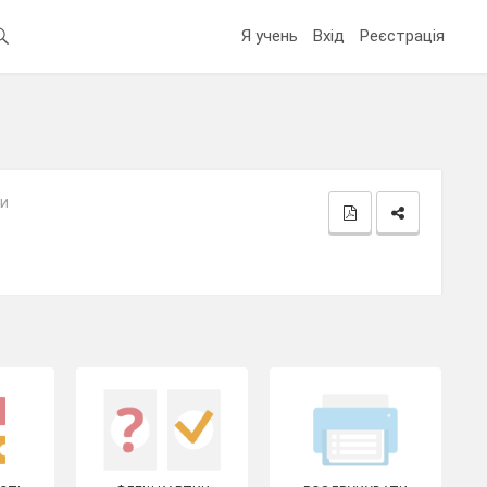
Я учень
Вхід
Реєстрація
зи