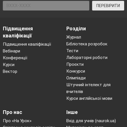
ПЕРЕВІРИТИ
Підвищення
Розділи
кваліфікації
Журнал
Бібліотека розробок
Підвищення кваліфікації
Тести
Вебінари
Лабораторні роботи
Конференції
Проєкти
Курси
Конкурси
Вектор
Олімпіади
Штучний інтелект для
вчителів
Курси англійської мови
Про нас
Інше
Про «На Урок»
Вхід для учнів (naurok.ua)