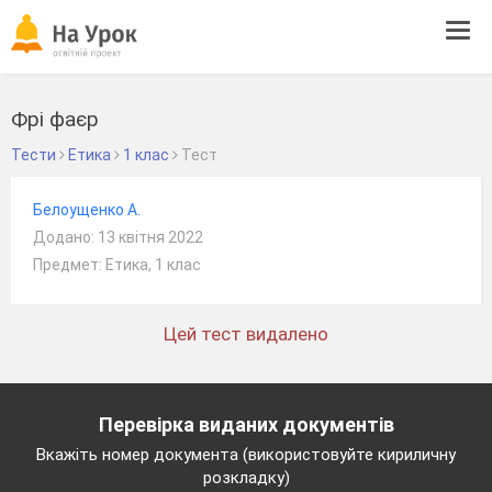
Tog
navi
Фрі фаєр
Тести
Етика
1 клас
Тест
Белоущенко А.
Додано: 13 квітня 2022
Предмет: Етика, 1 клас
Цей тест видалено
Перевірка виданих документів
Вкажіть номер документа (використовуйте кириличну
розкладку)