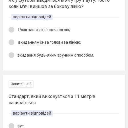
Як у футболі вводиться м'яч у гру з ауту, тобто
коли м'яч вийшов за бокову лінію?
варіанти відповідей
Розіграш з лінії поля ногою;
вкиданням із-за голови за лінією;
вкидання будь-яким зручним способом.
Запитання 8
Стандарт, який виконується з 11 метрів
називається:
варіанти відповідей
аут