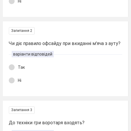
Ні
Запитання 2
Чи діє правило офсайду при вкиданні м'яча з ауту?
варіанти відповідей
Так
Ні
Запитання 3
До техніки гри воротаря входять?