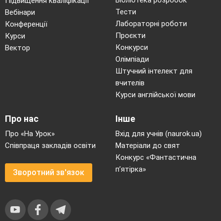
Бібліотека розробок
Підвищення кваліфікації
Тести
Вебінари
Лабораторні роботи
Конференції
Проєкти
Курси
Конкурси
Вектор
Олімпіади
Штучний інтелект для
вчителів
Курси англійської мови
Про нас
Інше
Про «На Урок»
Вхід для учнів (naurok.ua)
Співпраця закладів освіти
Матеріали до свят
Конкурс «Фантастична
п’ятірка»
Зворотний зв'язок