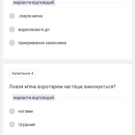
варіанти відповідей
ловля мяча
відволікаючі дії
прикривання захисника
Запитання 4
Ловля м'яча воротарем частііше виконується?
варіанти відповідей
ногами
грудьми