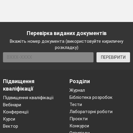
Перевірка виданих документів
Вкажіть номер документа (використовуйте кириличну
розкладку)
ПЕРЕВІРИТИ
Підвищення
Розділи
кваліфікації
Журнал
Бібліотека розробок
Підвищення кваліфікації
Тести
Вебінари
Лабораторні роботи
Конференції
Проєкти
Курси
Конкурси
Вектор
Олімпіади