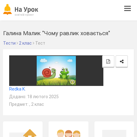
Tog
navi
Галина Малик "Чому равлик ховається"
Тести
2 клас
Тест
Redka K.
Додано: 18 лютого 2025
Предмет: , 2 клас