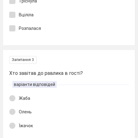
Тріснула
Вціліла
Розпалася
Запитання 3
Хто завітав до равлика в гості?
варіанти відповідей
Жаба
Олень
Їжачок