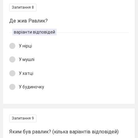
Запитання 8
Де жив Равлик?
варіанти відповідей
У нірці
У мушлі
У хатці
У будиночку
Запитання 9
Яким був равлик? (кілька варіантів відповідей)