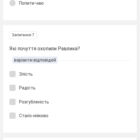
Попити чаю
Запитання 7
Які почуття охопили Равлика?
варіанти відповідей
Злість
Радість
Розгубленість
Стало ніяково