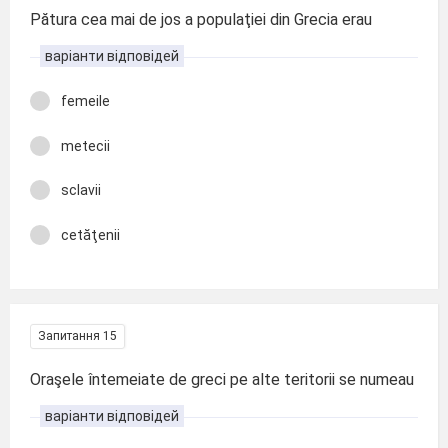
Pătura cea mai de jos a populaţiei din Grecia erau
варіанти відповідей
femeile
metecii
sclavii
cetăţenii
Запитання 15
Oraşele întemeiate de greci pe alte teritorii se numeau
варіанти відповідей