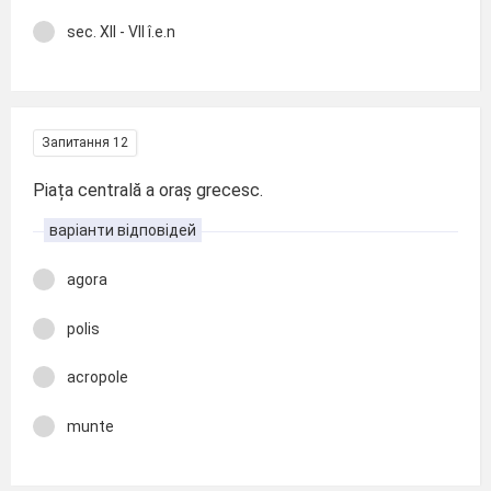
sec. XII - VII î.e.n
Запитання 12
Piața centrală a oraș grecesc.
варіанти відповідей
agora
polis
acropole
munte