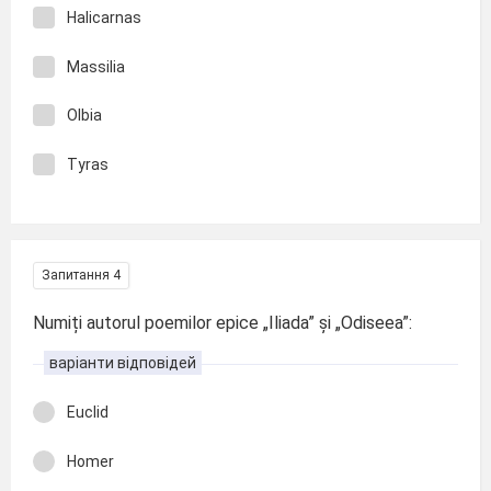
Halicarnas
Massilia
Olbia
Tyras
Запитання 4
Numiți autorul poemilor epice „Iliada” și „Odiseea”:
варіанти відповідей
Euclid
Homer