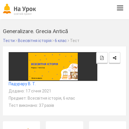
Tog
navi
Generalizare. Grecia Antică
Тести
Всесвітня історія
6 клас
Тест
Падурару В. Т.
Додано: 17 січня 2021
Предмет: Всесвітня історія, 6 клас
Тест виконано: 37 разів