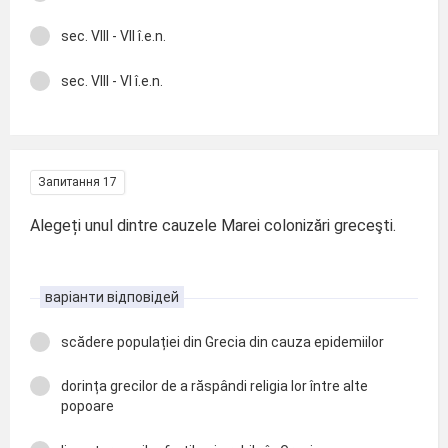
sec. VIII - VII î.e.n.
sec. VIII - VI î.e.n.
Запитання 17
Alegeți unul dintre cauzele Marei colonizări greceşti.
варіанти відповідей
scădere populației din Grecia din cauza epidemiilor
dorința grecilor de a răspândi religia lor între alte
popoare