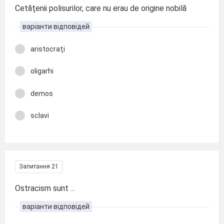
Cetăţenii polisurilor, care nu erau de origine nobilă
варіанти відповідей
aristocraţi
oligarhi
demos
sclavi
Запитання 21
Ostracism sunt ...
варіанти відповідей