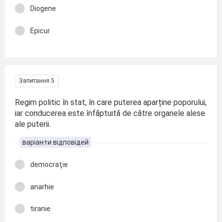
Diogene
Epicur
Запитання 5
Regim politic în stat, în care puterea aparține poporului,
iar conducerea este înfăptuită de către organele alese
ale puterii.
варіанти відповідей
democraţie
anarhie
tiranie