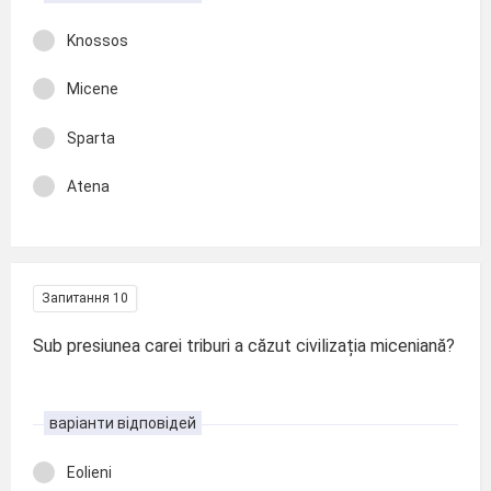
Knossos
Micene
Sparta
Atena
Запитання 10
Sub presiunea carei triburi a căzut civilizația miceniană?
варіанти відповідей
Eolieni