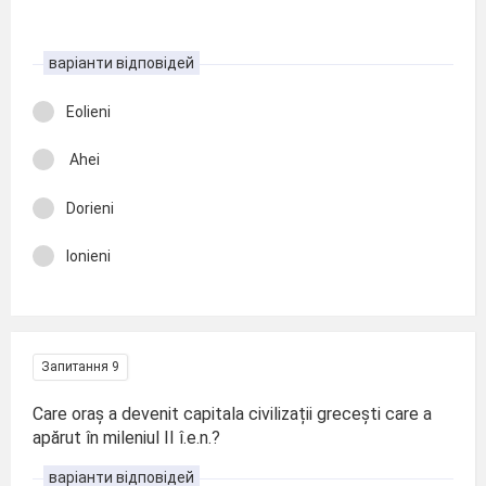
варіанти відповідей
Eolieni
Ahei
Dorieni
Ionieni
Запитання 9
Care oraș a devenit capitala civilizații grecești care a
apărut în mileniul II î.e.n.?
варіанти відповідей