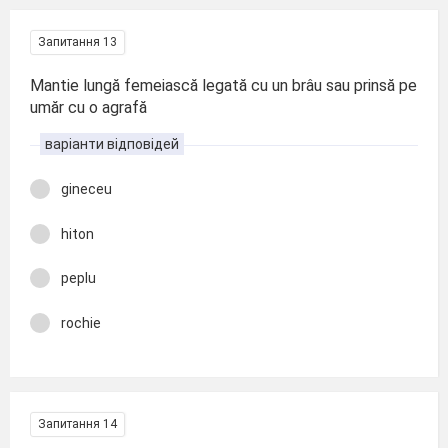
Запитання 13
Mantie lungă femeiască legată cu un brâu sau prinsă pe
umăr cu o agrafă
варіанти відповідей
gineceu
hiton
peplu
rochie
Запитання 14