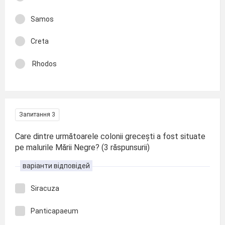
Samos
Creta
Rhodos
Запитання 3
Care dintre următoarele colonii grecești a fost situate
pe malurile Mării Negre? (3 răspunsurii)
варіанти відповідей
Siracuza
Panticapaeum