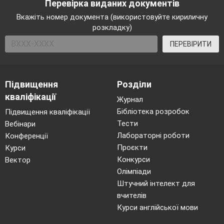
Перевірка виданих документів
Вкажіть номер документа (використовуйте кириличну
розкладку)
ПЕРЕВІРИТИ
Підвищення
Розділи
кваліфікації
Журнал
Бібліотека розробок
Підвищення кваліфікації
Тести
Вебінари
Лабораторні роботи
Конференції
Проєкти
Курси
Конкурси
Вектор
Олімпіади
Штучний інтелект для
вчителів
Курси англійської мови