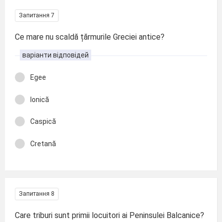
Запитання 7
Ce mare nu scaldă țărmurile Greciei antice?
варіанти відповідей
Egee
Ionică
Caspică
Cretană
Запитання 8
Care triburi sunt primii locuitori ai Peninsulei Balcanice?