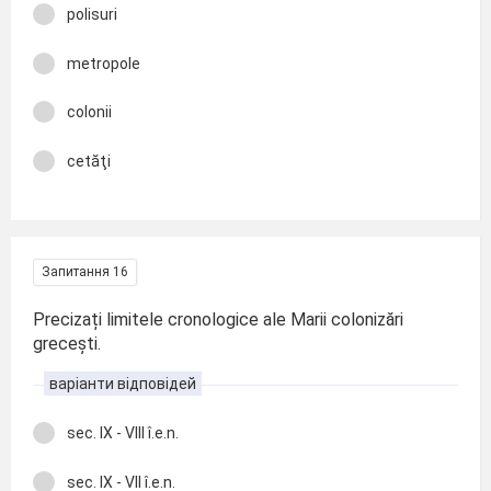
polisuri
metropole
colonii
cetăţi
Запитання 16
Precizați limitele cronologice ale Marii colonizări
grecești.
варіанти відповідей
sec. IX - VIII î.e.n.
sec. IX - VII î.e.n.