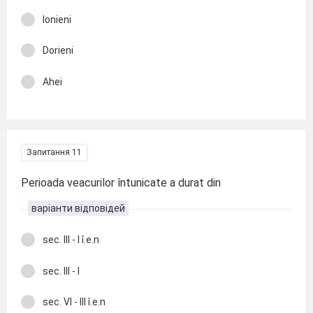
Ionieni
Dorieni
Ahei
Запитання 11
Perioada veacurilor întunicate a durat din
варіанти відповідей
sec. III - I î.e.n
sec. III - I
sec. VI - III î.e.n