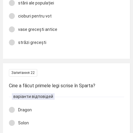
stării ale populației
cioburi pentru vot
vase grecești antice
străzi grecești
Запитання 22
Cine a făcut primele legi scrise în Sparta?
варіанти відповідей
Dragon
Solon