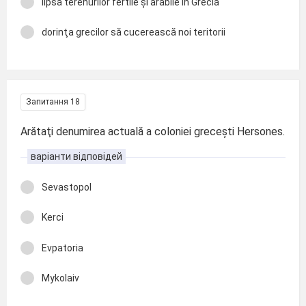
lipsa terenurilor fertile și arabile în Grecia
dorinţa grecilor să cucerească noi teritorii
Запитання 18
Arătaţi denumirea actuală a coloniei grecești Hersones.
варіанти відповідей
Sevastopol
Kerci
Evpatoria
Mykolaiv