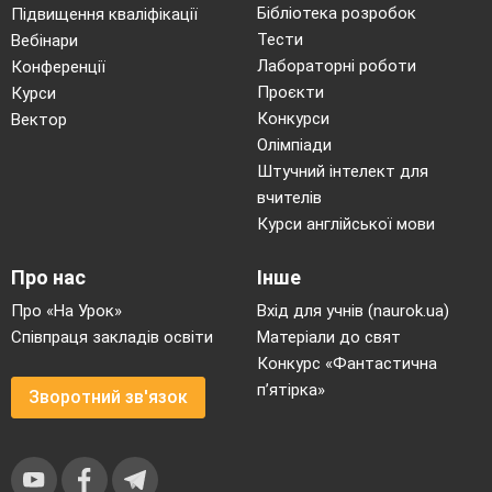
Бібліотека розробок
Підвищення кваліфікації
Тести
Вебінари
Лабораторні роботи
Конференції
Проєкти
Курси
Конкурси
Вектор
Олімпіади
Штучний інтелект для
вчителів
Курси англійської мови
Про нас
Інше
Про «На Урок»
Вхід для учнів (naurok.ua)
Співпраця закладів освіти
Матеріали до свят
Конкурс «Фантастична
п’ятірка»
Зворотний зв'язок