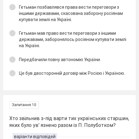
Гетьман позбавлявся права вести переговори з
іншими державами, скасована заборону росіянам
купувати землі на Україні.
Гетьман мав право вести переговори з іншими
державами, заборонялось росіяном купувати землі
на Україні.
Передбачили повну автономію України.
Це був двосторонній договір між Росією і Україною.
Запитання 10
Хто звільнив з-під варти тих українських старшин,
яких було ув′ язнено разом із П. Полуботком?
варіанти відповідей