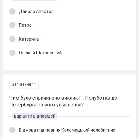
Данило Апостол
Петро І
Катерина І
Олексій Шаховський
Запитання 11
Чим було спричинено виклик П. Полуботка до
Петеpбуpга та його ув’язнення?
варіанти відповідей
Відмова підписання Коломацький чолобитних