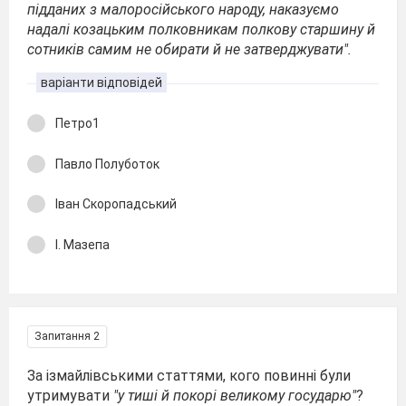
підданих з малоросійського народу, наказуємо
надалі козацьким полковникам полкову старшину й
сотників самим не обирати й не затверджувати".
варіанти відповідей
Петро1
Павло Полуботок
Іван Скоропадський
І. Мазепа
Запитання 2
За ізмайлівськими статтями, кого повинні були
утримувати
"у тиші й покорі великому государю"
?