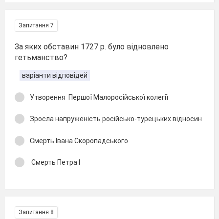
Запитання 7
За яких обставин 1727 p. було вiдновлено
гетьманство?
варіанти відповідей
Утворення Першої Малоросійської колегії
Зросла напруженість російсько-турецьких відносин
Смерть Івана Скоропадського
Смерть Петра І
Запитання 8