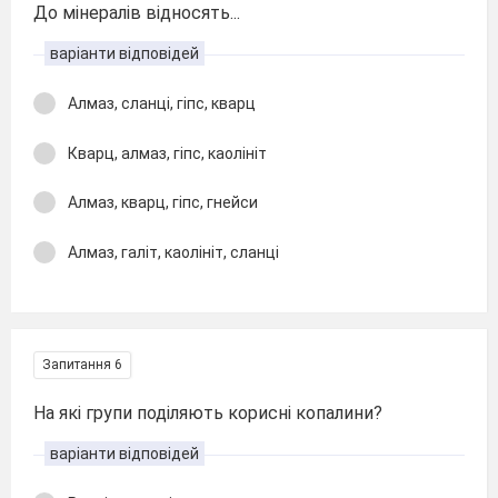
До мінералів відносять...
варіанти відповідей
Алмаз, сланці, гіпс, кварц
Кварц, алмаз, гіпс, каолініт
Алмаз, кварц, гіпс, гнейси
Алмаз, галіт, каолініт, сланці
Запитання 6
На які групи поділяють корисні копалини?
варіанти відповідей