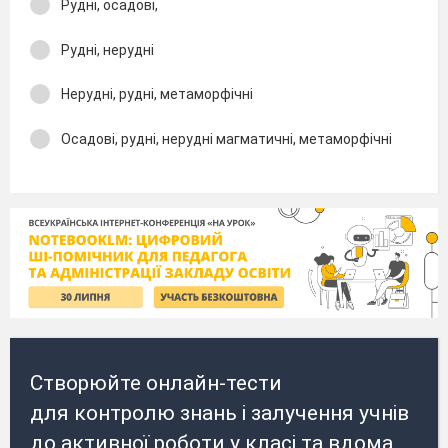
Рудні, осадові,
Рудні, нерудні
Нерудні, рудні, метаморфічні
Осадові, рудні, нерудні магматичні, метаморфічні
Створюйте онлайн-тести
для контролю знань і залучення учнів
до активної роботи у класі та вдома