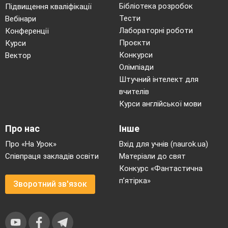
Бібліотека розробок
Підвищення кваліфікації
Тести
Вебінари
Лабораторні роботи
Конференції
Проєкти
Курси
Конкурси
Вектор
Олімпіади
Штучний інтелект для
вчителів
Курси англійської мови
Про нас
Інше
Про «На Урок»
Вхід для учнів (naurok.ua)
Співпраця закладів освіти
Матеріали до свят
Конкурс «Фантастична
п’ятірка»
Зворотний зв'язок