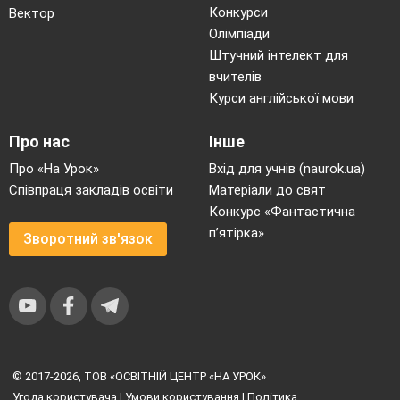
Конкурси
Вектор
Олімпіади
Штучний інтелект для
вчителів
Курси англійської мови
Про нас
Інше
Про «На Урок»
Вхід для учнів (naurok.ua)
Співпраця закладів освіти
Матеріали до свят
Конкурс «Фантастична
п’ятірка»
Зворотний зв'язок
© 2017-2026, ТОВ «ОСВІТНІЙ ЦЕНТР «НА УРОК»
Угода користувача
|
Умови користування
|
Політика