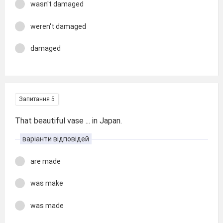
wasn't damaged
weren't damaged
damaged
Запитання 5
That beautiful vase ... in Japan.
варіанти відповідей
are made
was make
was made