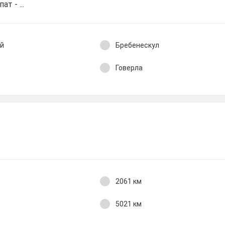
т - ...
ий
Бребенескул
Говерла
2061 км
5021 км