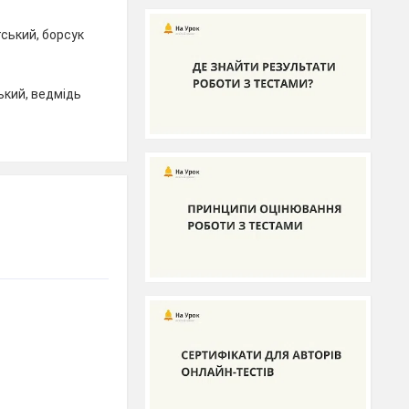
ський, борсук
ький, ведмідь