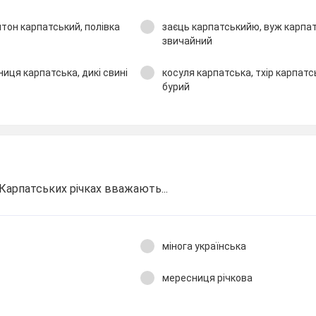
итон карпатський, полівка
заєць карпатськийю, вуж карпат
звичайний
ниця карпатська, дикі свині
косуля карпатська, тхір карпатс
бурий
арпатських річках вважають...
мінога українська
мересниця річкова