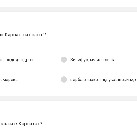
кущі Карпат ти знаєш?
іла, рододендрон
Зизифус, кизил, сосна
 смерека
верба старке, глід український, 
тільки в Карпатах?