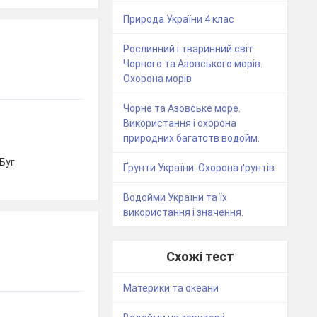
Природа України 4 клас
Рослинний і тваринний світ
Чорного та Азовського морів.
Охорона морів
Чорне та Азовське море.
Використання і охорона
природних багатств водойм.
 Буг
Ґрунти України. Охорона ґрунтів
Водойми України та їх
використання і значення.
Схожі тест
Материки та океани