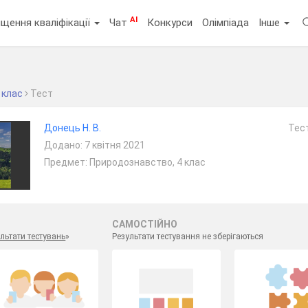
AI
щення кваліфікації
Чат
Конкурси
Олімпіада
Інше
 клас
Тест
Донець Н. В.
Тест
Додано: 7 квітня 2021
Предмет: Природознавство, 4 клас
САМОСТІЙНО
льтати тестувань
»
Результати тестування не зберігаються