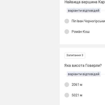
Найвища вершина Карпа
варіанти відповідей
Піп Іван Чорн
огірськ
Рома́н-Кош
Запитання 3
Яка висота Говерли?
варіанти відповідей
2061 м
5021 м