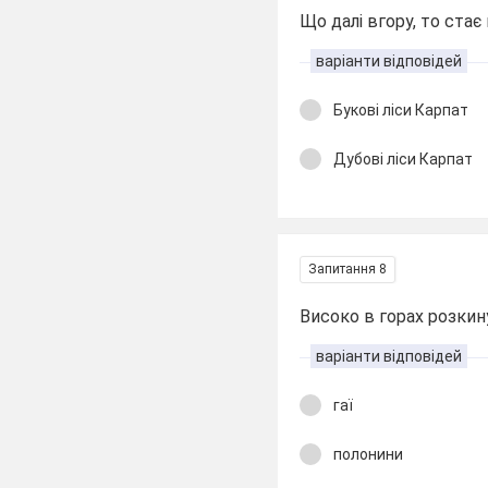
Що далі вгору, то стає
варіанти відповідей
Букові ліси Карпат
Дубові ліси Карпат
Запитання 8
Високо в горах розкинул
варіанти відповідей
гаї
полонини