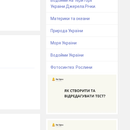
Водойми на територіі
Украіни.Джерела.Річки.
Материки та океани
Природа України
Моря України
Водойми України
Фотосинтез. Рослини