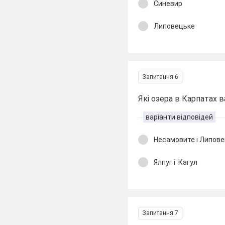
Синевир
Липовецьке
Запитання 6
Які озера в Карпатах в
варіанти відповідей
Несамовите і Липов
Ялпуг і Кагул
Запитання 7