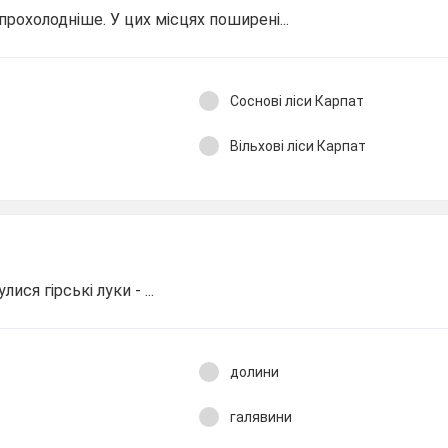
 прохолодніше. У цих місцях поширені...
Соснові ліси Карпат
Вільхові ліси Карпат
ися гірські луки - ...
долини
галявини