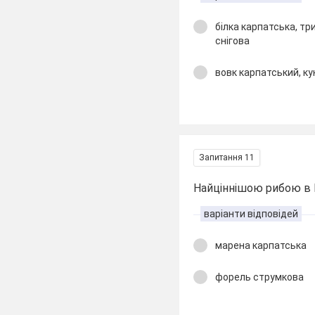
білка карпатська, тр
снігова
вовк карпатський, ку
Запитання 11
Найціннішою рибою в К
варіанти відповідей
марена карпатська
форель струмкова