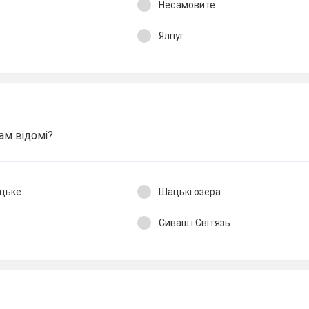
Несамовите
Ялпуг
ам відомі?
ецьке
Шацькі озера
Сиваш і Світязь