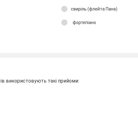
свиріль (флейта Пана)
фортепіано
ів використовують такі прийоми: