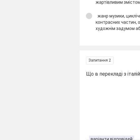
жартівливим змісто
жанр музики, циклічн
контрасних частин, 
художнім задумом а
Запитання 2
Що в перекладі з італі
варіанти відповідей