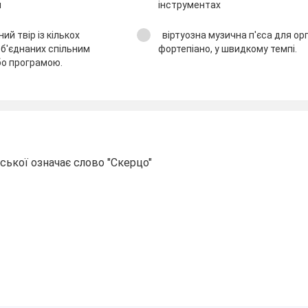
м
інструментах
ий твір із кількох
віртуозна музична п'єса для ор
об'єднаних спільним
фортепіано, у швидкому темпі.
бо програмою.
йської означає слово "Скерцо"