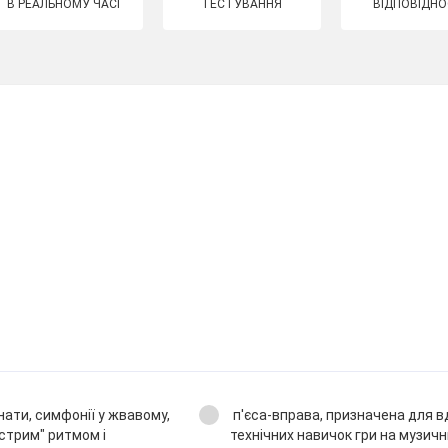
В РЕАЛЬНОМУ ЧАСІ
ТЕСТУВАННЯ
ВІДПОВІДНО
нати, симфонії у жвавому,
п'єса-вправа, призначена для 
острим" ритмом і
технічних навичок гри на музичн