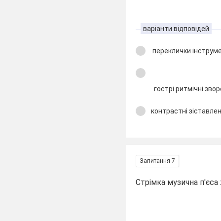
варіанти відповідей
переклички інструме
гострі ритмічні зво
контрастні зіставлен
Запитання 7
Стрімка музична п'єса 