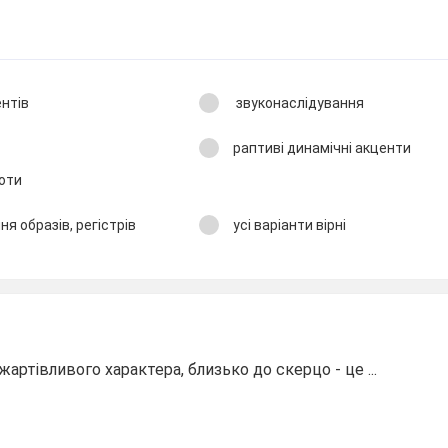
нтів
звуконаслідування
раптиві динамічні акценти
роти
ня образів, регістрів
усі варіанти вірні
жартівливого характера, близько до скерцо - це ...