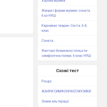
Хорова музика
Жанри і форми музики: соната.
6 кл НУШ
Карнавал тварин. Сюїта. 6-Б
клас
Соната
Фантазії безмежної польоти:
симфонічна поема. 6 клас НУШ
Схожі тест
Рондо
ЖАНРИ СИМФОНІЧНОЇ МУЗИКИ
Знаки альтерації