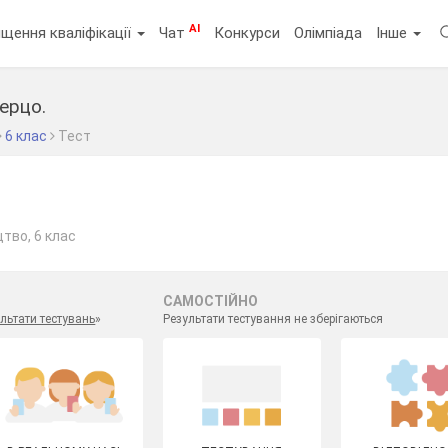
AI
щення кваліфікації
Чат
Конкурси
Олімпіада
Інше
керцо.
6 клас
Тест
тво, 6 клас
САМОСТІЙНО
льтати тестувань
»
Результати тестування не зберігаються