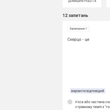
ДОМАШНЯ РОБОТА
12 запитань
Запитання 1
Скерцо - це
варіанти відповідей
п'єса або частина со
стрімкому темпі з "г