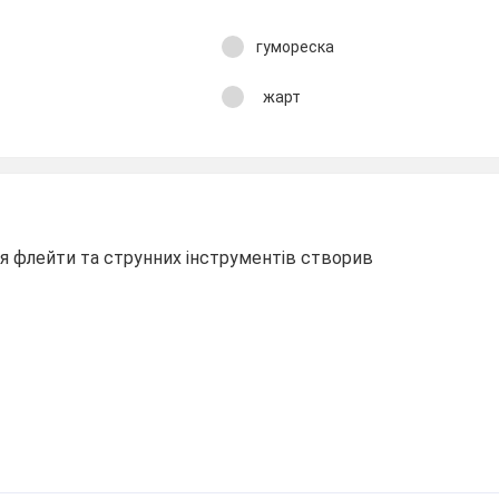
гумореска
жарт
я флейти та струнних інструментів створив