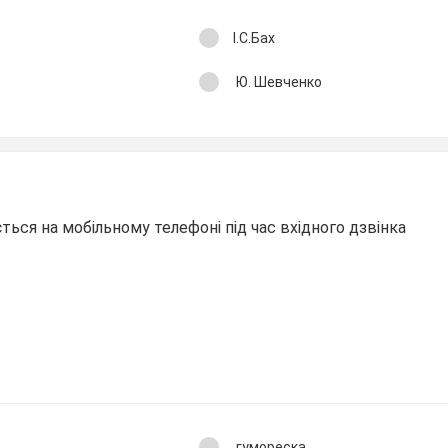
І.С.Бах
Ю. Шевченко
ться на мобільному телефоні під час вхідного дзвінка
гумореска