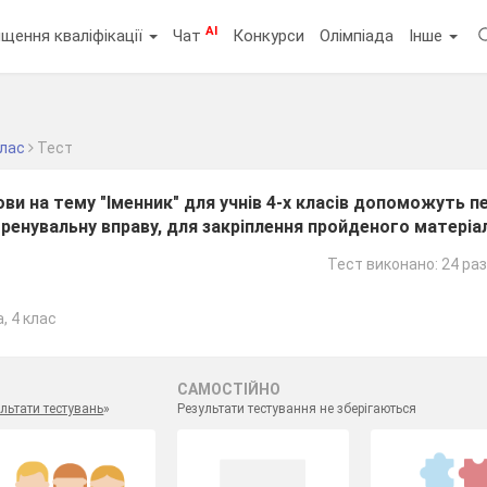
AI
щення кваліфікації
Чат
Конкурси
Олімпіада
Інше
клас
Тест
ови на тему "Іменник" для учнів 4-х класів допоможуть п
ренувальну вправу, для закріплення пройденого матеріа
Тест виконано: 24 ра
, 4 клас
САМОСТІЙНО
льтати тестувань
»
Результати тестування не зберігаються