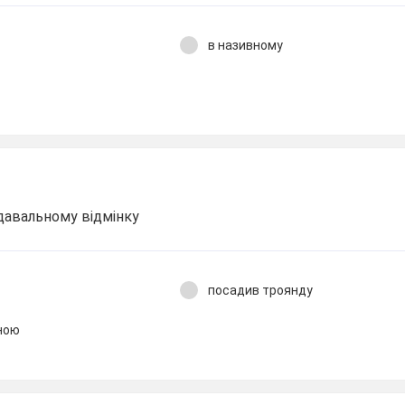
в називному
давальному відмінку
посадив троянду
ною