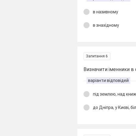
в називному
в знахідному
Запитання 6
Визначити іменники в 
варіанти відповідей
під землею, над кни
до Дніпра, у Києві, б