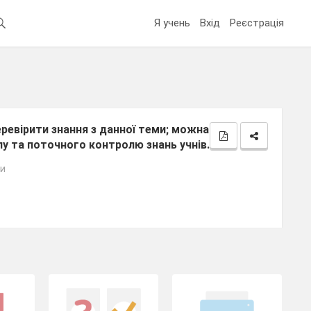
Я учень
Вхід
Реєстрація
еревірити знання з данної теми; можна
лу та поточного контролю знань учнів.
зи