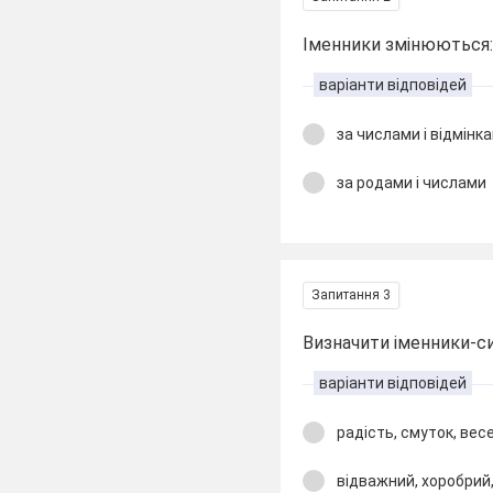
Іменники змінюються
варіанти відповідей
за числами і відмінк
за родами і числами
Запитання 3
Визначити іменники-с
варіанти відповідей
радість, смуток, вес
відважний, хоробрий