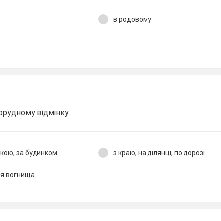
в родовому
орудному відмінку
жкою, за будинком
з краю, на ділянці, по дорозі
іля вогнища