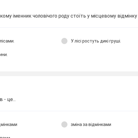
якому іменник чоловічого роду стоїть у місцевому відмінку
лісами.
У лісі ростуть дикі груші.
ини.
- це...
ідмінками
зміна за відмінками