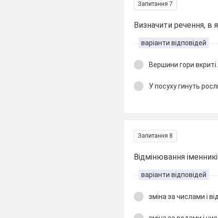
Запитання 7
Визначити речення, в 
варіанти відповідей
Вершини гори вкриті 
У посуху гинуть росл
Запитання 8
Відмінювання іменників 
варіанти відповідей
зміна за числами і в