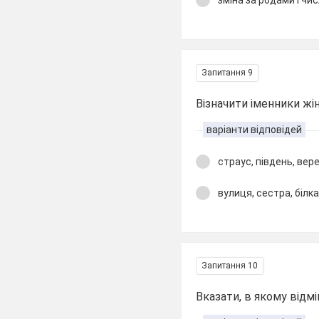
зміна за родами і чи
Запитання 9
Візначити іменники жі
варіанти відповідей
страус, південь, вер
вулиця, сестра, білк
Запитання 10
Вказати, в якому відмі