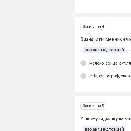
Запитання 4
Визначити іменники чо
варіанти відповідей
молоко, сонце, вугіл
стіл, фотограф, океа
Запитання 5
У якому відмінку іме
варіанти відповідей