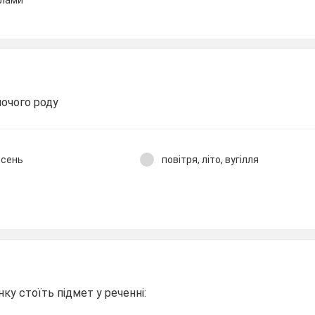
слами
ночого роду
есень
повітря, літо, вугілля
а
нку стоїть підмет у реченні: