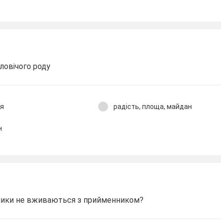
ловічого роду
ля
радість, площа, майдан
н
нники не вживаються з прийменником?