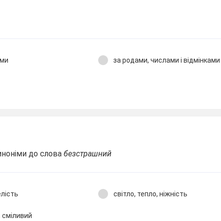
:
ами
за родами, числами і відмінками
иноніми до слова
безстрашний
елість
світло, тепло, ніжність
, сміливий