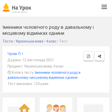
Tog
navi
Іменники чоловічого роду в давальному і
місцевому відмінках однини
Тести
Українська мова
4 клас
Тест
Чулак Л. І.
Додано: 12 листопада 2021
Предмет: Українська мова, 4 клас
Копія з тесту:
Іменники чоловічого роду в
давальному і місцевому відмінках однини
Тест виконано: 133 рази