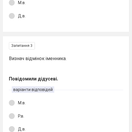
М.в.
Д.в.
Запитання 3
Визнач відмінок іменника.
Повідомили дідусеві.
варіанти відповідей
М.в.
Р.в.
Д.в.