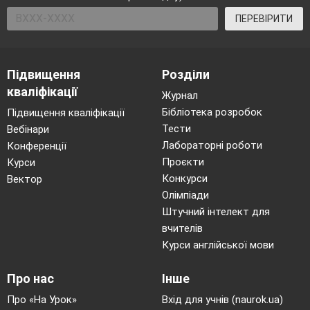
ПЕРЕВІРИТИ
Підвищення
Розділи
кваліфікації
Журнал
Бібліотека розробок
Підвищення кваліфікації
Тести
Вебінари
Лабораторні роботи
Конференції
Проєкти
Курси
Конкурси
Вектор
Олімпіади
Штучний інтелект для
вчителів
Курси англійської мови
Про нас
Інше
Про «На Урок»
Вхід для учнів (naurok.ua)