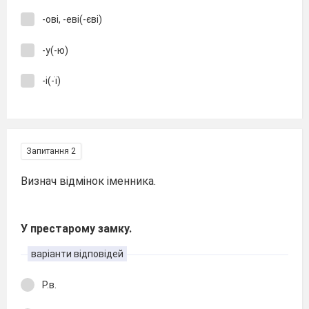
-ові, -еві(-єві)
-у(-ю)
-і(-ї)
Запитання 2
Визнач відмінок іменника.
У престарому замку.
варіанти відповідей
Р.в.