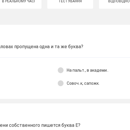
В РЕАЛЬНОМУ ЧАСІ
ТЕСТУВАННЯ
ВІДПОВІДНО
словах пропущена одна и та же буква?
На пальт., в академи..
Совоч..к, сапожк.
мени собственного пишется буква Е?