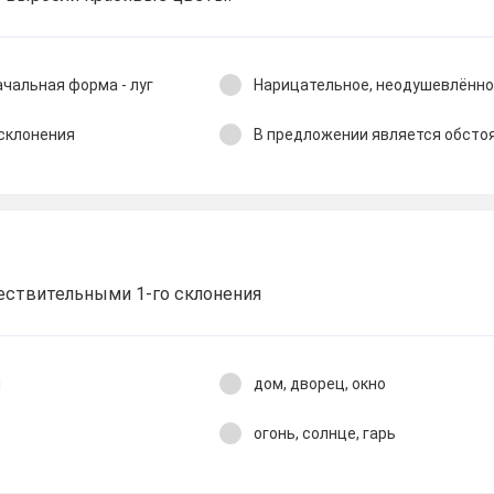
чальная форма - луг
Нарицательное, неодушевлённ
 склонения
В предложении является обсто
ествительными 1-го склонения
я
дом, дворец, окно
огонь, солнце, гарь