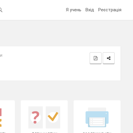
Я учень
Вхід
Реєстрація
зи