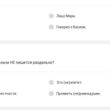
Лицо Мари..
Говорил о Васили..
ьным НЕ пишется раздельно?
Это (не)эпитет.
вестности.
Проявить (не)равнодушие.