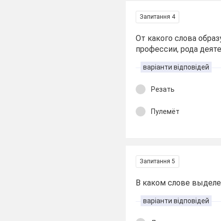
Запитання 4
От какого слова обра
профессии, рода деят
варіанти відповідей
Резать
Пулемёт
Запитання 5
В каком слове выделе
варіанти відповідей