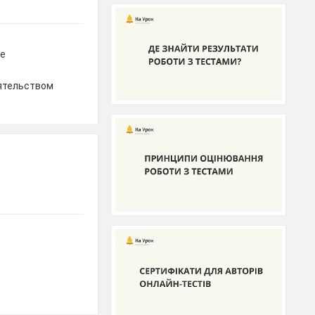
ое
ятельством