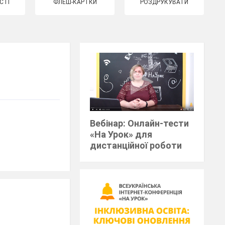
СТІ
ФЛЕШ-КАРТКИ
РОЗДРУКУВАТИ
Вебінар: Онлайн-тести
«На Урок» для
дистанційної роботи