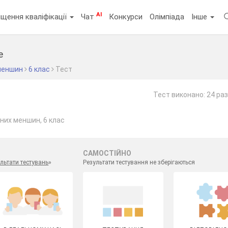
AI
щення кваліфікації
Чат
Конкурси
Олімпіада
Інше
е
меншин
6 клас
Тест
Тест виконано: 24 ра
них меншин, 6 клас
САМОСТІЙНО
льтати тестувань
»
Результати тестування не зберігаються