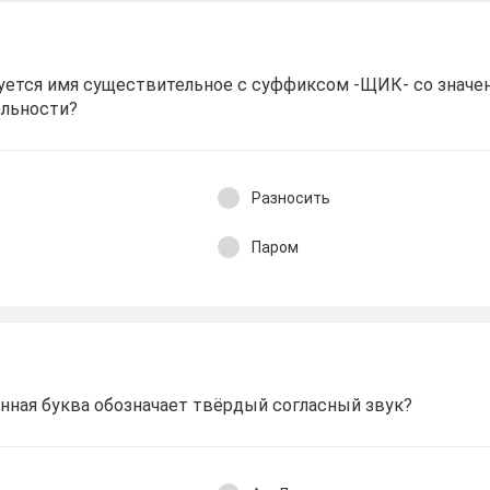
зуется имя существительное с суффиксом -ЩИК- со значе
ельности?
Разносить
Паром
нная буква обозначает твёрдый согласный звук?