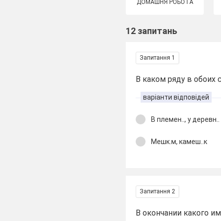
ДОМАШНЯ РОБОТА
12 запитань
Запитання 1
В каком ряду в обоих 
варіанти відповідей
В племен.., у деревн..
Мешк.м, камеш..к
Запитання 2
В окончании какого и