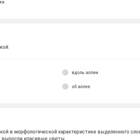
жа
кой:
вдоль аллеи
об аллее
кой в морфологической характеристике выделенного сло
У выросли красивые цветы.