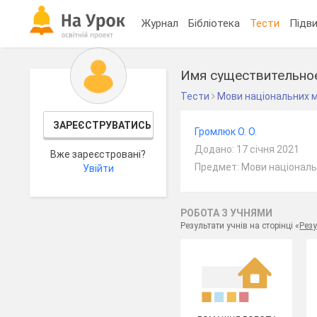
Журнал
Бібліотека
Тести
Підви
Имя существительно
Тести
Мови національних 
ЗАРЕЄСТРУВАТИСЬ
Громлюк О. О.
Додано: 17 січня 2021
Вже зареєстровані?
Предмет: Мови національ
Увійти
РОБОТА З УЧНЯМИ
Результати учнів на сторінці «
Резу