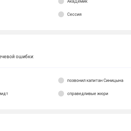
АкаДемик
Сессия
ечевой ошибки:
позвонил капитан Синицына
мидт
справедливые жюри