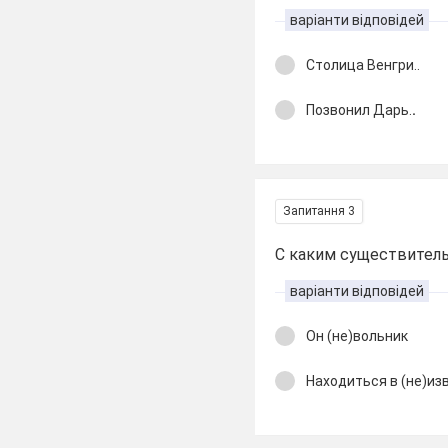
варіанти відповідей
Столица Венгри..
Позвонил Дарь.
.
Запитання 3
С каким существител
варіанти відповідей
Он (не)вольник
Находиться в (не)из