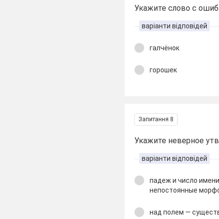
Укажите слово с ошиб
варіанти відповідей
галчёнок
горошек
Запитання 8
Укажите неверное ут
варіанти відповідей
падеж и число имени
непостоянные морфо
над полем — сущест