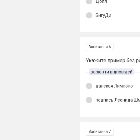
Доля
БигуДи
Запитання 6
Укажите пример без р
варіанти відповідей
далёкая Лимпопо
подпись Леонида Ш
Запитання 7