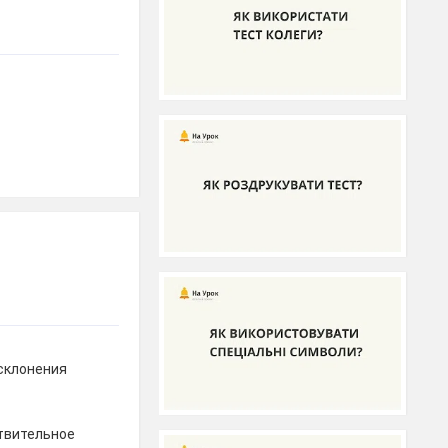
склонения
твительное