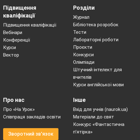
Підвищення
Розділи
кваліфікації
Журнал
Бібліотека розробок
Підвищення кваліфікації
Тести
Вебінари
Лабораторні роботи
Конференції
Проєкти
Курси
Конкурси
Вектор
Олімпіади
Штучний інтелект для
вчителів
Курси англійської мови
Про нас
Інше
Про «На Урок»
Вхід для учнів (naurok.ua)
Співпраця закладів освіти
Матеріали до свят
Конкурс «Фантастична
п’ятірка»
Зворотний зв'язок