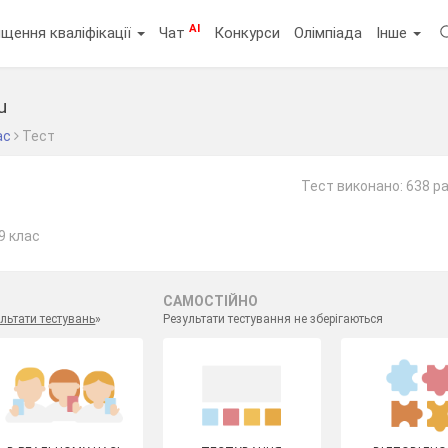
AI
щення кваліфікації
Чат
Конкурси
Олімпіада
Інше
u
ас
Тест
Тест виконано: 638 ра
9 клас
САМОСТІЙНО
льтати тестувань
»
Результати тестування не зберігаються