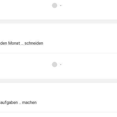
-
eden Monat ... schneiden
-
saufgaben ... machen