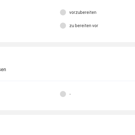
vorzubereiten
zu bereiten vor
sen
-