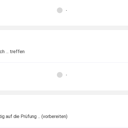
-
ch … treffen
-
ig auf die Prüfung ... (vorbereiten)