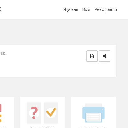
Я учень
Вхід
Реєстрація
зів