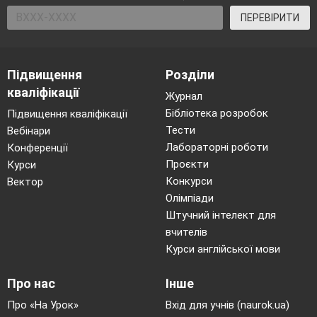
ПЕРЕВІРИТИ
Підвищення
Розділи
кваліфікації
Журнал
Бібліотека розробок
Підвищення кваліфікації
Тести
Вебінари
Лабораторні роботи
Конференції
Проєкти
Курси
Конкурси
Вектор
Олімпіади
Штучний інтелект для
вчителів
Курси англійської мови
Про нас
Інше
Про «На Урок»
Вхід для учнів (naurok.ua)