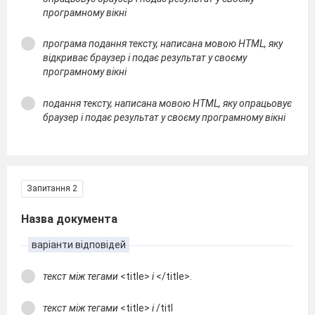
програмному вікні
програма подання тексту, написана мовою HTML, яку
відкриває браузер і подає результат у своєму
програмному вікні
подання тексту, написана мовою HTML, яку опрацьовує
браузер і подає результат у своєму програмному вікні
Запитання 2
Назва документа
варіанти відповідей
текст між тегами
<title>
і
</title>.
текст між тегами
<title>
і
/titl