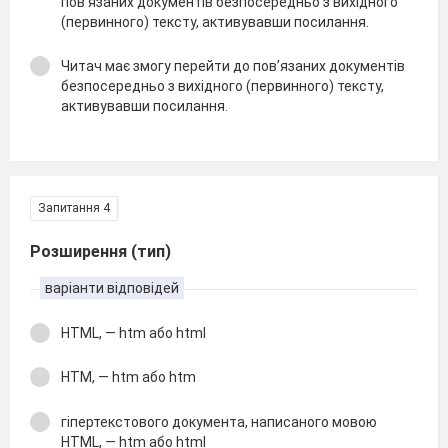
пов’язаних документів безпосередньо з вихідного
(первинного) тексту, активувавши посилання.
Читач має змогу перейти до пов’язаних документів
безпосередньо з вихідного (первинного) тексту,
активувавши посилання.
Запитання 4
Розширення (тип)
варіанти відповідей
HTML, — htm або html
HTM, — htm або htm
гіпертекстового документа, написаного мовою
HTML, — htm або html