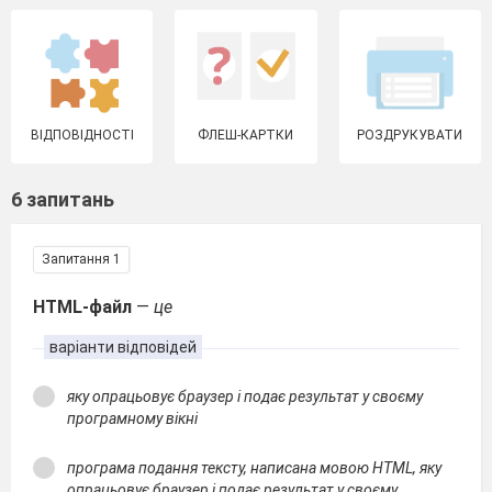
ВІДПОВІДНОСТІ
ФЛЕШ-КАРТКИ
РОЗДРУКУВАТИ
6 запитань
Запитання 1
HTML-файл
—
це
варіанти відповідей
яку опрацьовує браузер і подає результат у своєму
програмному вікні
програма подання тексту, написана мовою HTML, яку
опрацьовує браузер і подає результат у своєму