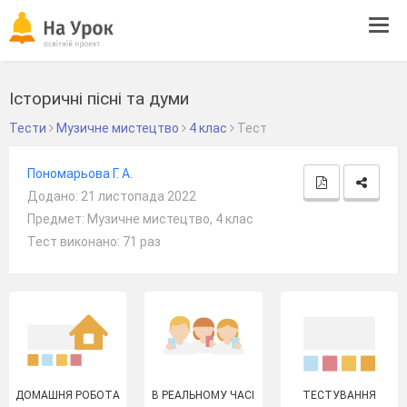
Tog
navi
Історичні пісні та думи
Тести
Музичне мистецтво
4 клас
Тест
Пономарьова Г. А.
Додано: 21 листопада 2022
Предмет: Музичне мистецтво, 4 клас
Тест виконано: 71 раз
ДОМАШНЯ РОБОТА
В РЕАЛЬНОМУ ЧАСІ
ТЕСТУВАННЯ