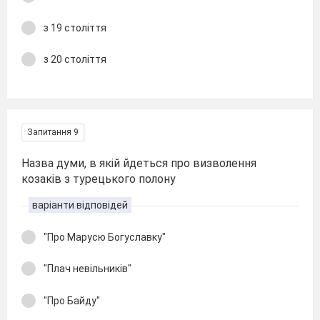
з 19 століття
з 20 століття
Запитання 9
Назва думи, в якій йдеться про визволення
козаків з турецького полону
варіанти відповідей
"Про Марусю Богуславку"
"Плач невільників"
"Про Байду"