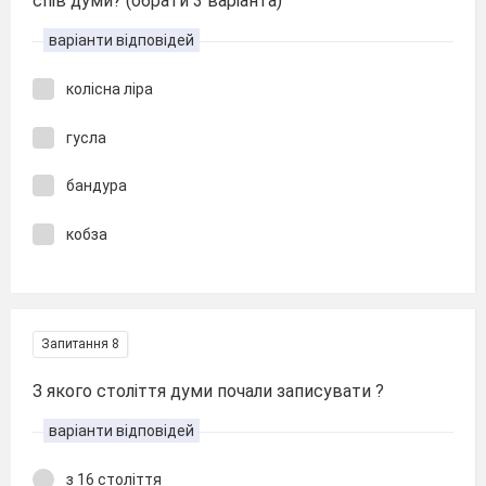
спів думи? (обрати 3 варіанта)
варіанти відповідей
колісна ліра
гусла
бандура
кобза
Запитання 8
З якого століття думи почали записувати ?
варіанти відповідей
з 16 століття