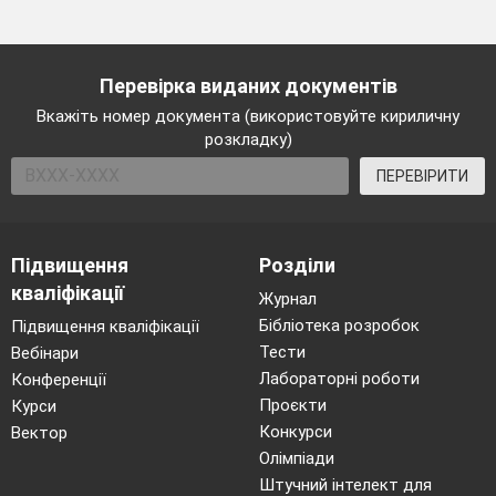
Перевірка виданих документів
Вкажіть номер документа (використовуйте кириличну
розкладку)
ПЕРЕВІРИТИ
Підвищення
Розділи
кваліфікації
Журнал
Бібліотека розробок
Підвищення кваліфікації
Тести
Вебінари
Лабораторні роботи
Конференції
Проєкти
Курси
Конкурси
Вектор
Олімпіади
Штучний інтелект для