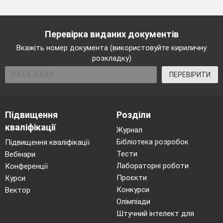
Перевірка виданих документів
Вкажіть номер документа (використовуйте кириличну
розкладку)
ПЕРЕВІРИТИ
Підвищення
Розділи
кваліфікації
Журнал
Бібліотека розробок
Підвищення кваліфікації
Тести
Вебінари
Лабораторні роботи
Конференції
Проєкти
Курси
Конкурси
Вектор
Олімпіади
Штучний інтелект для