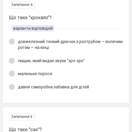
Запитання 4
Що таке "хрокало"?
варіанти відповідей
довжелезний тонкий дрючок з розтрубом — волячим
рогом — на кінці
пищик, який видає звуки "хро-хро"
маленьке порося
давня саморобна забавка для дітей
Запитання 5
Що таке "сак"?