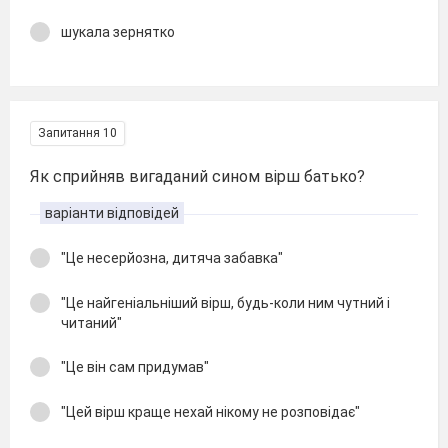
шукала зернятко
Запитання 10
Як сприйняв вигаданий сином вірш батько?
варіанти відповідей
"Це несерйозна, дитяча забавка"
"Це найгеніальніший вірш, будь-коли ним чутний і
читаний"
"Це він сам придумав"
"Цей вірш краще нехай нікому не розповідає"