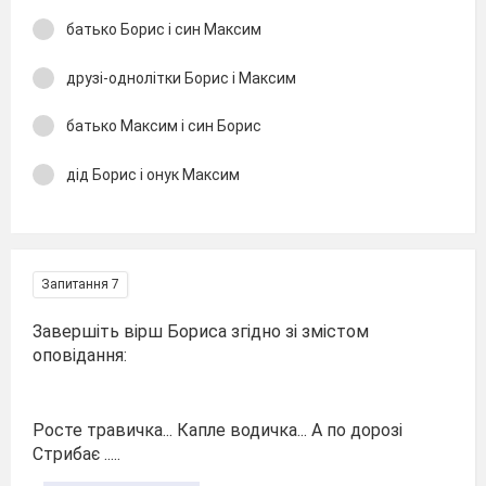
батько Борис і син Максим
друзі-однолітки Борис і Максим
батько Максим і син Борис
дід Борис і онук Максим
Запитання 7
Завершіть вірш Бориса згідно зі змістом
оповідання:
Росте травичка... Капле водичка... А по дорозі
Стрибає .....