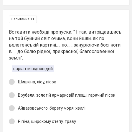
Запитання 11
Вставити необхіді пропуски: " І так, витріщавшись
на той буйний світ очима, вони йшли, як по
велетенській картині...., по.... , занурюючи босі ноги
в..... до болю рідної, прекрасної, благословенної
землі".
варіанти відповідей
Шишкіна, лісу, пісок
Врубеля, золотій ярмарковій площі, гарячий пісок
Айвазовського, берегу моря, хвилі
Ріпіна, широкому степу, траву