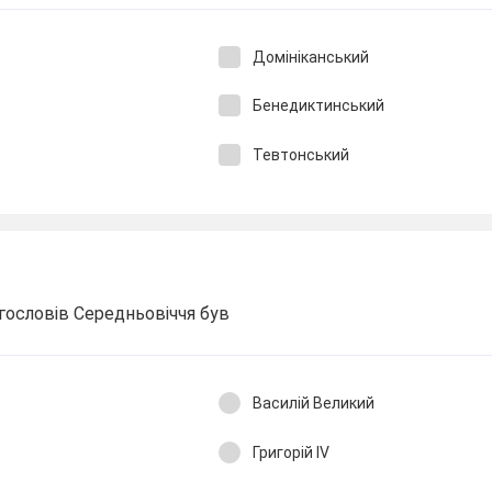
Домініканський
Бенедиктинський
Тевтонський
гословів Середньовіччя був
Василій Великий
Григорій ІV