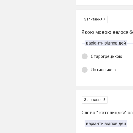
Запитання 7
Якою мовою велося бо
варіанти відповідей
Старогрецькою
Латинською
Запитання 8
Слово " католицька" о
варіанти відповідей