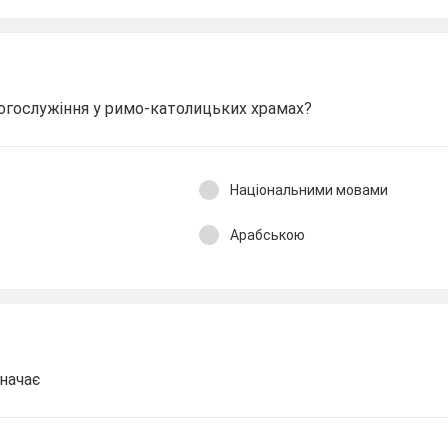
гослужіння у римо-католицьких храмах?
Національними мовами
Арабською
значає