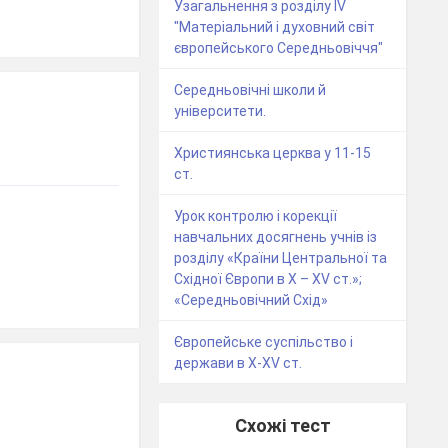
Узагальнення з розділу IV
"Матеріальний і духовний світ
європейського Середньовіччя"
Середньовічні школи й
університети.
Християнська церква у 11-15
ст.
Урок контролю і корекції
навчальних досягнень учнів із
розділу «Країни Центральної та
Східної Європи в Х – ХV ст.»;
«Середньовічний Схід»
Європейське суспільство і
держави в X-XV ст.
Схожі тест