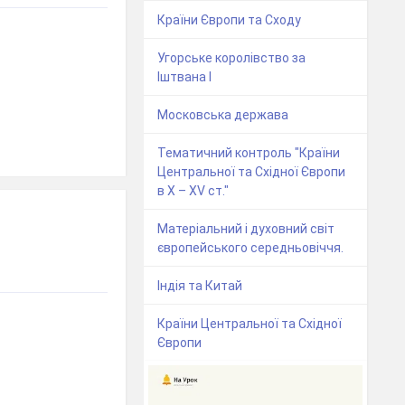
Країни Європи та Сходу
Угорське королівство за
Іштвана І
Московська держава
Тематичний контроль "Країни
Центральної та Східної Європи
в Х – ХV ст."
Матеріальний і духовний світ
європейського середньовіччя.
Індія та Китай
Країни Центральної та Східної
Європи