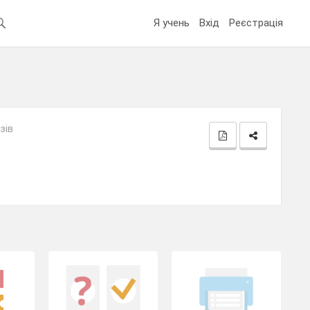
Я учень
Вхід
Реєстрація
зів