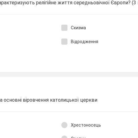
характеризують релігійне життя середньовічної Європи? (3 
Схизма
Відродження
а основні віровчення католицької церкви
Хрестоносець