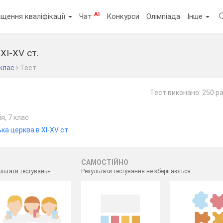
AI
щення кваліфікації
Чат
Конкурси
Олімпіада
Інше
ХІ-ХV ст.
 клас
Тест
Тест виконано: 250 ра
я, 7 клас
ка церква в ХІ-ХV ст.
САМОСТІЙНО
льтати тестувань
»
Результати тестування не зберігаються