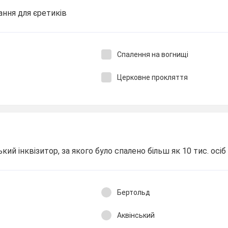
ння для єретиків
Спалення на вогнищі
Церковне прокляття
ий інквізитор, за якого було спалено більш як 10 тис. осіб
Бертольд
Аквінський