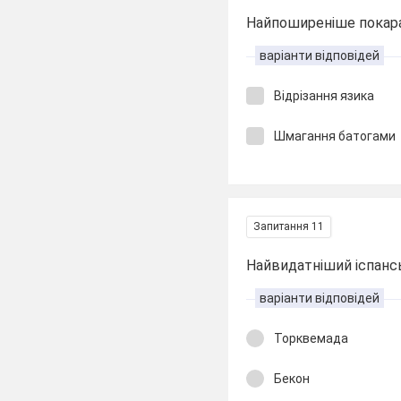
Найпоширеніше покара
варіанти відповідей
Відрізання язика
Шмагання батогами
Запитання 11
Найвидатніший іспанськ
варіанти відповідей
Торквемада
Бекон