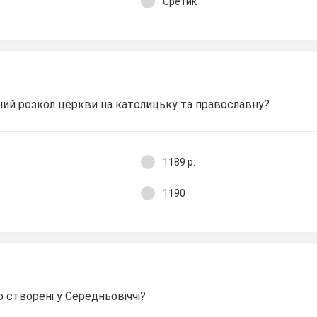
Єретик
ний розкол церкви на католицьку та православну?
1189 р.
1190
о створені у Середньовіччі?