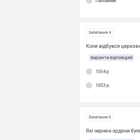
Паломник
Запитання 4
Коли відбувся церков
варіанти відповідей
1054 р.
1053 р.
Запитання 5
Які чернечі ордени бул