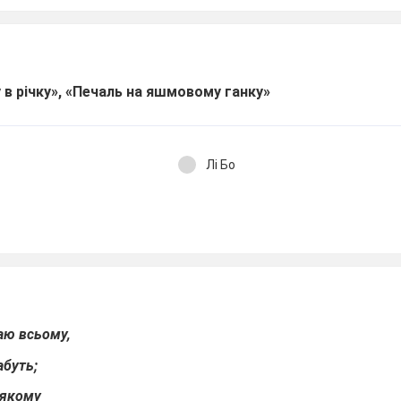
 в річку», «Печаль на яшмовому ганку»
Лі Бо
таю всьому,
абуть;
в якому