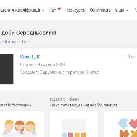
AI
щення кваліфікації
Чат
Конкурси
Олімпіада
Інше
а доби Середньовіччя
а
8 клас
Тест
Мила Д. Ю.
Тест
Додано: 9 грудня 2021
Предмет: Зарубіжна література, 8 клас
САМОСТІЙНО
льтати тестувань
»
Результати тестування не зберігаються