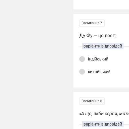
Запитання 7
Ду Фу — це поет:
варіанти відповідей
індійський
китайський
Запитання 8
«А що, якби серпи, мот
варіанти відповідей