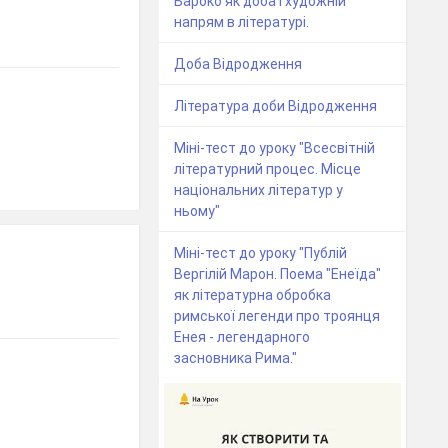
Бароко як доба і художній
напрям в літературі.
Доба Відродження
Література доби Відродження
Міні-тест до уроку "Всесвітній
літературний процес. Місце
національних літератур у
ньому"
Міні-тест до уроку "Публій
Вергілій Марон. Поема "Енеїда"
як літературна обробка
римської легенди про троянця
Енея - легендарного
засновника Рима."