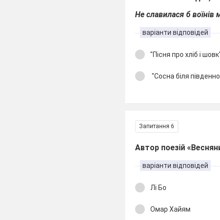
Не славилася б воїнів 
варіанти відповідей
"Пісня про хліб і шовк
"Сосна біля південно
Запитання 6
Автор поезій «Весняний
варіанти відповідей
Лі Бо
Омар Хайям