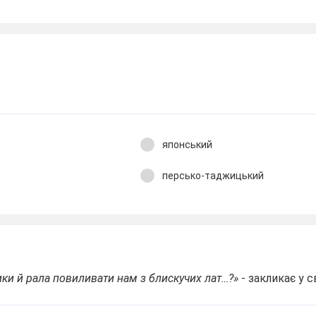
японський
персько-таджицький
ики й рала повиливати нам з блискучих лат…?»
- закликає у 