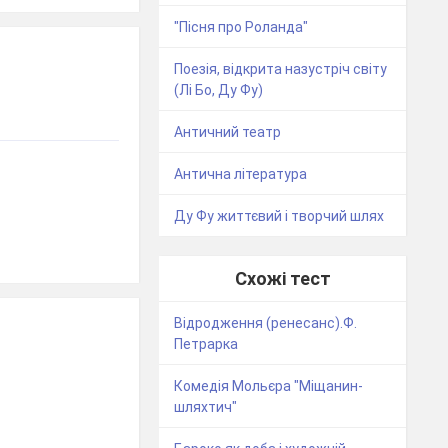
"Пісня про Роланда"
Поезія, відкрита назустріч світу
(Лі Бо, Ду Фу)
Античний театр
Антична література
Ду Фу життєвий і творчий шлях
Схожі тест
Відродження (ренесанс).Ф.
Петрарка
Комедія Мольєра "Міщанин-
шляхтич"