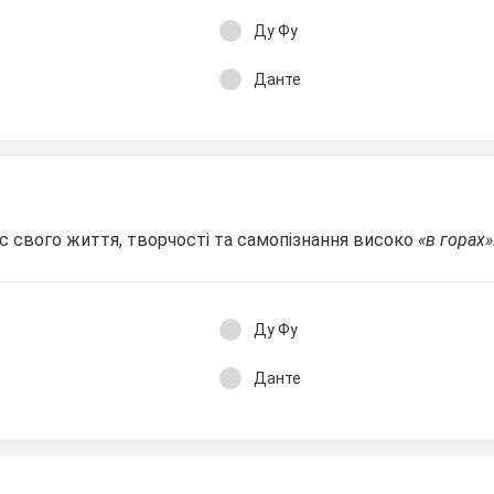
Ду Фу
Данте
нс свого життя, творчості та самопізнання високо
«в горах»
Ду Фу
Данте