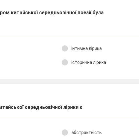
м китайської середньовічної поезії була
інтимна лірика
історична лірика
тайської середньовічної лірики є
абстрактність