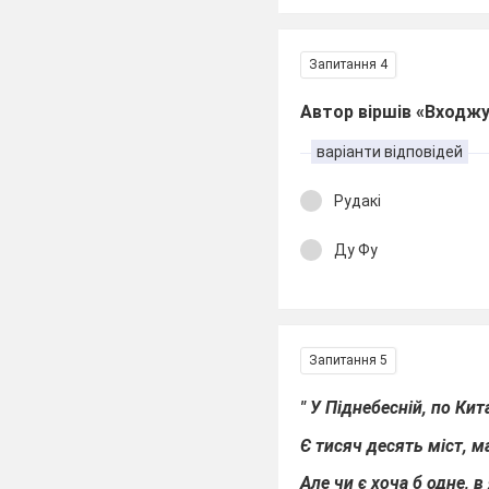
Запитання 4
Автор віршів «Входжу
варіанти відповідей
Рудакі
Ду Фу
Запитання 5
" У Піднебесній, по Ки
Є тисяч десять міст, м
Але чи є хоча б одне, 