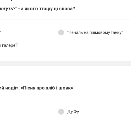
могуть?"
- з якого твору ці слова?
"
"Печаль на яшмовому ганку"
ї галереї"
 надії», «Пісня про хліб і шовк»
Ду Фу