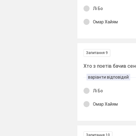
Лі Бо
Омар Хайям
Запитання 9
Хто з поетів бачив се
варіанти відповідей
Лі Бо
Омар Хайям
Запитання 10