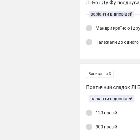
Лі Бо і Ду Фу поєднува
варіанти відповідей
Мандри країною і др
Належали до одного
Запитання 3
Поетичний спадок Лі Бо
варіанти відповідей
120 поезій
900 поезій