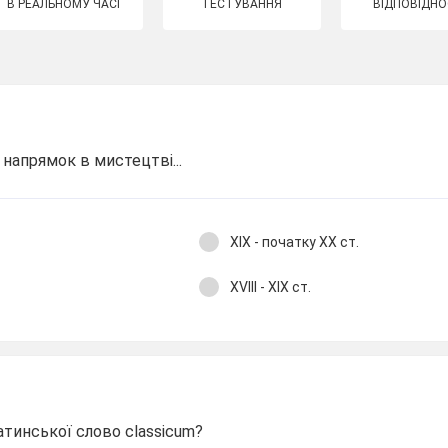
В РЕАЛЬНОМУ ЧАСІ
ТЕСТУВАННЯ
ВІДПОВІДНО
 напрямок в мистецтві...
XIX - початку XX ст.
XVIII - XIX ст.
атинської слово classicum?