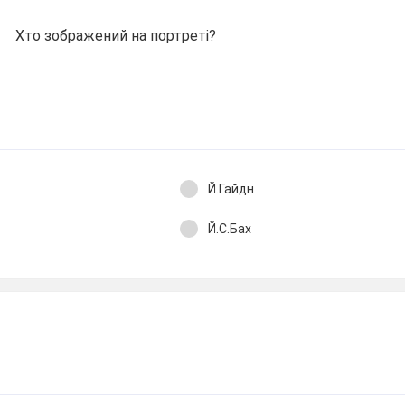
Хто зображений на портреті?
Й.Гайдн
Й.С.Бах