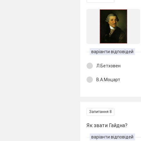
варіанти відповідей
Л.Бетховен
В.А.Моцарт
Запитання 8
Як звати Гайдна?
варіанти відповідей