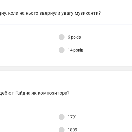
дну, коли на нього звернули увагу музиканти?
6 років
14 років
 дебют Гайдна як композитора?
1791
1809