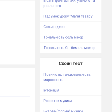
В Світі фантастики, уявного та
реального
Підсумок уроку "Магія театру"
Сольфеджио
Тональність соль мінор
Тональність Сі - бемоль мажор
Схожі тест
Пісенність, танцювальність,
маршовість
Інтонація
Розвиток музики
Будова (форма) музики