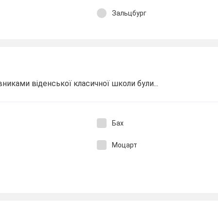
Зальцбург
иками віденської класичної школи були...
Бах
Моцарт