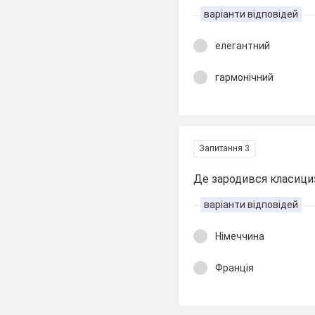
варіанти відповідей
елегантний
гармонічний
Запитання 3
Де зародився класиц
варіанти відповідей
Німеччина
Франція