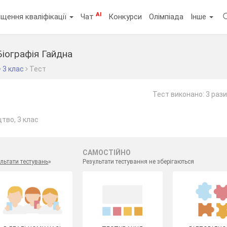
AI
щення кваліфікації
Чат
Конкурси
Олімпіада
Інше
Біографія Гайдна
3 клас
Тест
Тест виконано: 3 рази
тво, 3 клас
САМОСТІЙНО
льтати тестувань
»
Результати тестування не зберігаються