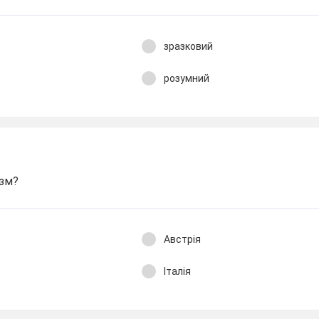
зразковий
розумний
изм?
Австрія
Італія