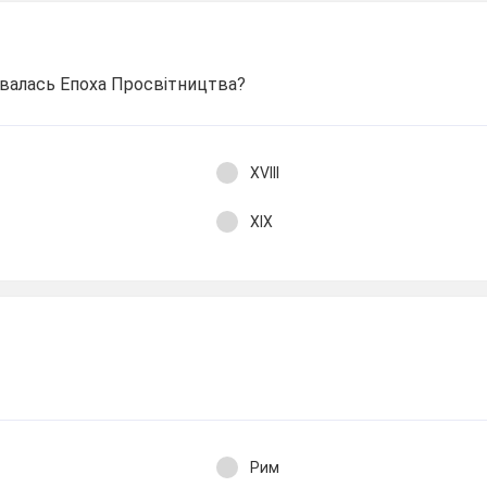
ивалась Епоха Просвітництва?
XVIII
XIX
Рим