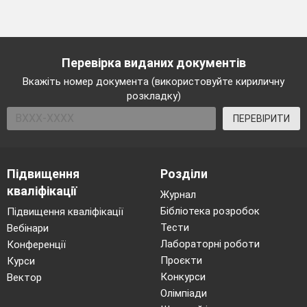
Перевірка виданих документів
Вкажіть номер документа (використовуйте кириличну
розкладку)
ПЕРЕВІРИТИ
Підвищення
Розділи
кваліфікації
Журнал
Бібліотека розробок
Підвищення кваліфікації
Тести
Вебінари
Лабораторні роботи
Конференції
Проєкти
Курси
Конкурси
Вектор
Олімпіади