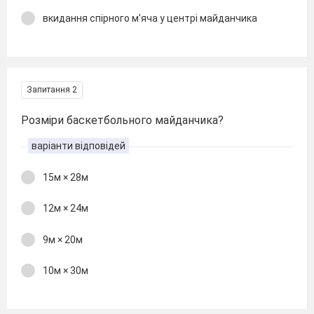
вкидання спірного м’яча у центрі майданчика
Запитання 2
Розміри баскетбольного майданчика?
варіанти відповідей
15м × 28м
12м × 24м
9м × 20м
10м × 30м