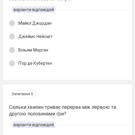
варіанти відповідей
Майкл Джордан
Джеймс Нейсміт
Вільям Морган
П'єр де Кубертен
Запитання 5
Скільки хвилин триває перерва між первою та
другою половинами гри?
варіанти відповідей