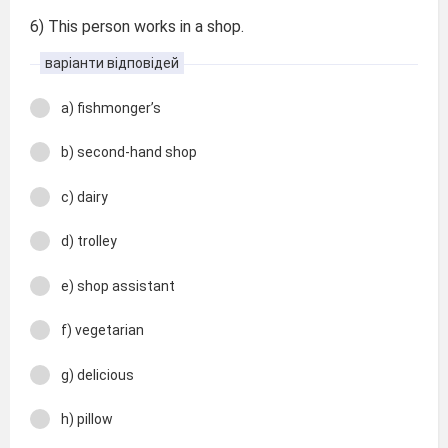
6) This person works in a shop.
варіанти відповідей
a) fishmonger’s
b) second-hand shop
c) dairy
d) trolley
e) shop assistant
f) vegetarian
g) delicious
h) pillow