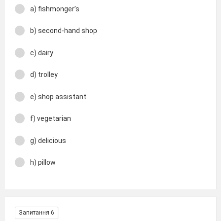
a) fishmonger’s
b) second-hand shop
c) dairy
d) trolley
e) shop assistant
f) vegetarian
g) delicious
h) pillow
Запитання 6