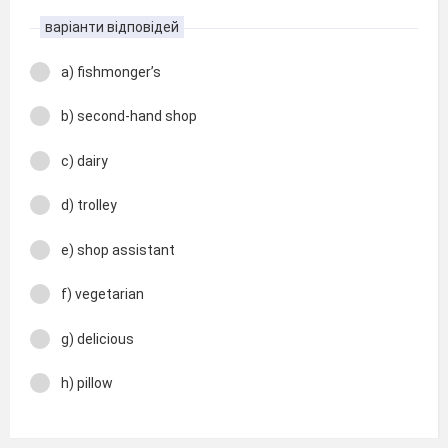
варіанти відповідей
a) fishmonger’s
b) second-hand shop
c) dairy
d) trolley
e) shop assistant
f) vegetarian
g) delicious
h) pillow