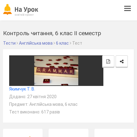
Tog
navi
Контроль читання, 6 клас ІІ семестр
Тести
Англійська мова
6 клас
Тест
Якимчук Т. В.
Додано: 27 квітня 2020
Предмет: Англійська мова, 6 клас
Тест виконано: 617 разів