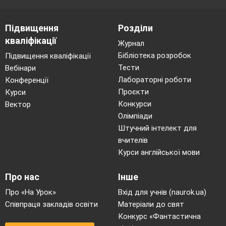
Підвищення
Розділи
кваліфікації
Журнал
Бібліотека розробок
Підвищення кваліфікації
Тести
Вебінари
Лабораторні роботи
Конференції
Проєкти
Курси
Конкурси
Вектор
Олімпіади
Штучний інтелект для
вчителів
Курси англійської мови
Про нас
Інше
Про «На Урок»
Вхід для учнів (naurok.ua)
Співпраця закладів освіти
Матеріали до свят
Конкурс «Фантастична