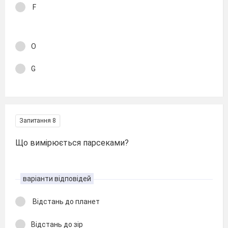
F
О
G
Запитання 8
Що вимірюється парсеками?
варіанти відповідей
Відстань до планет
Відстань до зір