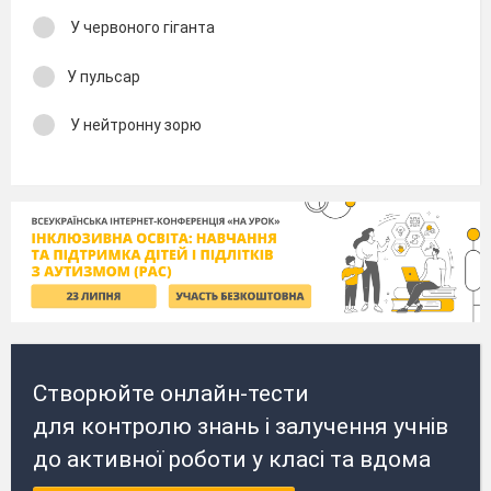
У чер­воного гіганта
У пульсар
У нейтронну зорю
Створюйте онлайн-тести
для контролю знань і залучення учнів
до активної роботи у класі та вдома