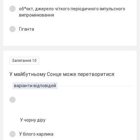
об*єкт, джерело чіткого періодичного імпульсного
випромінювання
Гіганта
Запитання 10
У майбутньому Сонце може перетворитися:
варіанти відповідей
У чорну діру
У білого карлика