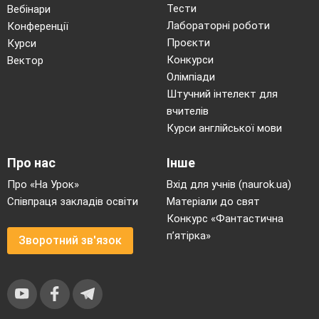
Тести
Вебінари
Лабораторні роботи
Конференції
Проєкти
Курси
Конкурси
Вектор
Олімпіади
Штучний інтелект для
вчителів
Курси англійської мови
Про нас
Інше
Про «На Урок»
Вхід для учнів (naurok.ua)
Співпраця закладів освіти
Матеріали до свят
Конкурс «Фантастична
п’ятірка»
Зворотний зв'язок