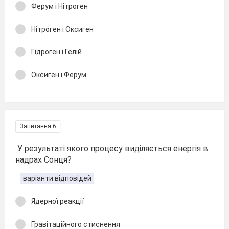
Ферум і Нітроген
Нітроген і Оксиген
Гідроген і Гелій
Оксиген і Ферум
Запитання 6
У результаті якого процесу виділяється енергія в
надрах Сонця?
варіанти відповідей
Ядерної реакції
Гравітаційного стиснення