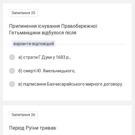
Запитання 25
Припинення існування Правобережної
Гетьманщини відбулося після
варіанти відповідей
а) страти Г. Дуки у 1683 р.,
б) смерті Ю. Хмельницького,
в) підписання Бахчисарайського мирного договору.
Запитання 26
Період Руїни тривав :