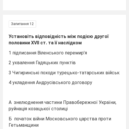
Запитання 12
Установіть відповідність між подією другої
половини ХVІІ ст. та її наслідком
1 підписання Віленського перемир’я
2 ухвалення Гадяцьких пунктів
3 Чигиринські походи турецько-татарських військ
4 укладення Андрусівського договору
А знелюднення частини Правобережної України,
руйнація козацької столиці
Б початок війни Московського царства проти
Гетьманщини