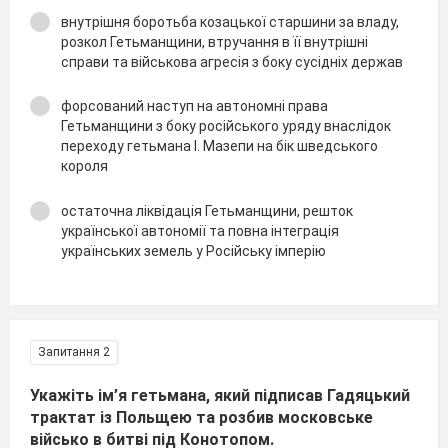
внутрішня боротьба козацької старшини за владу,
розкол Гетьманщини, втручання в її внутрішні
справи та військова агресія з боку сусідніх держав
форсований наступ на автономні права
Гетьманщини з боку російського уряду внаслідок
переходу гетьмана І. Мазепи на бік шведського
короля
остаточна ліквідація Гетьманщини, решток
української автономії та повна інтеграція
українських земель у Російську імперію
Запитання 2
Укажіть ім’я гетьмана, який підписав Гадяцький
трактат із Польщею та розбив московське
військо в битві під Конотопом.