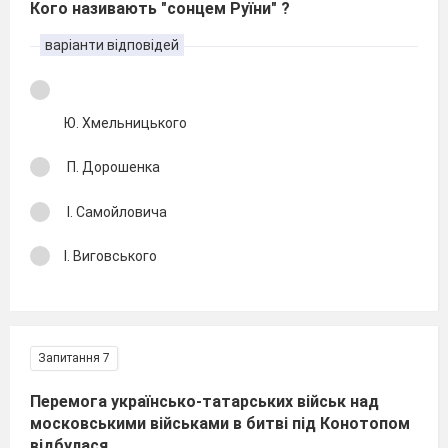
Кого називають "сонцем Руїни" ?
варіанти відповідей
Ю. Хмельницького
П. Дорошенка
І. Самойловича
І. Виговського
Запитання 7
Перемога українсько-татарських військ над
московськими військами в битві під Конотопом
відбулася