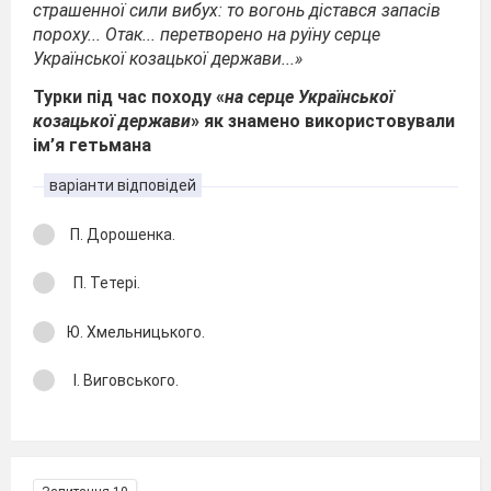
страшенної сили вибух: то вогонь дістався запасів
пороху... Отак... перетворено на руїну серце
Української козацької держави...»
Турки під час походу «
на серце Української
козацької держави
» як знамено використовували
ім’я гетьмана
варіанти відповідей
П. Дорошенка.
П. Тетері.
Ю. Хмельницького.
І. Виговського.