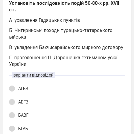
Установіть послідовність подій 50-80-х рр. ХVІІ
ст.
А ухвалення Гадяцьких пунктів
Б Чигиринські походи турецько-татарського
війська
В укладення Бахчисарайського мирного договору
Г проголошення П. Дорошенка гетьманом усієї
України
варіанти відповідей
АГБВ
АБГВ
БАВГ
ВГАБ