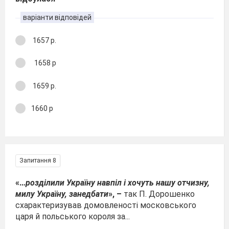
варіанти відповідей
1657 р.
1658 р
1659 р.
1660 р
Запитання 8
«…
розділили Україну навпіл і хочуть нашу отчизну,
милу Україну, занедбати
», –
так П. Дорошенко
схарактеризував домовленості московського
царя й польського короля за...