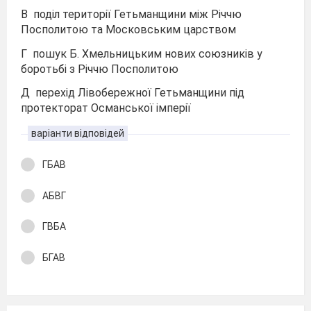
В поділ території Гетьманщини між Річчю
Посполитою та Московським царством
Г пошук Б. Хмельницьким нових союзників у
боротьбі з Річчю Посполитою
Д перехід Лівобережної Гетьманщини під
протекторат Османської імперії
варіанти відповідей
ГБАВ
АБВГ
ГВБА
БГАВ