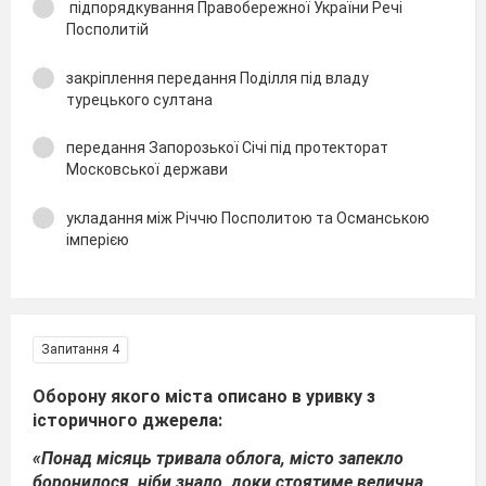
підпорядкування Правобережної України Речі
Посполитій
закріплення передання Поділля під владу
турецького султана
передання Запорозької Січі під протекторат
Московської держави
укладання між Річчю Посполитою та Османською
імперією
Запитання 4
Оборону якого міста описано в уривку з
історичного джерела:
«Понад місяць тривала облога, місто запекло
боронилося, ніби знало, доки стоятиме велична