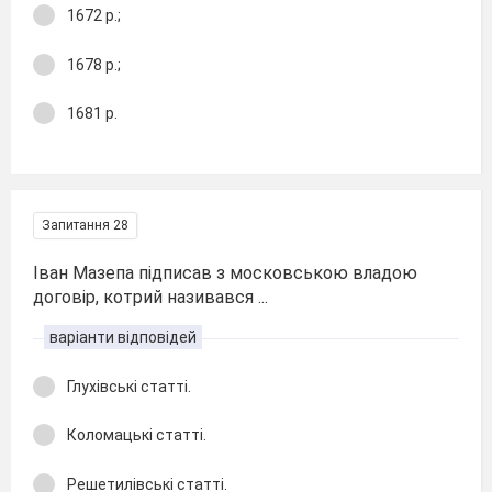
1672 р.;
1678 р.;
1681 р.
Запитання 28
Іван Мазепа підписав з московською владою
договір, котрий називався ...
варіанти відповідей
Глухівські статті.
Коломацькі статті.
Решетилівські статті.