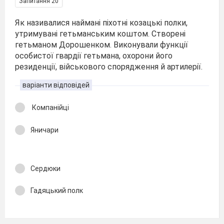
Запитання 20
Як називалися наймані піхотні козацькі полки,
утримувані гетьманським коштом. Створені
гетьманом Дорошенком. Виконували функції
особистої гвардії гетьмана, охорони його
резиденції, військового спорядження й артилерії.
варіанти відповідей
Компанійці
Яничари
Сердюки
Гадяцький полк