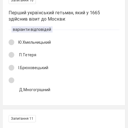
Запитання 10
Перший український гетьман, який у 1665
здійснив візит до Москви:
варіанти відповідей
Ю.Хмельницький
П.Тетеря
І.Брюховецький
Д.Многогрішний
Запитання 11