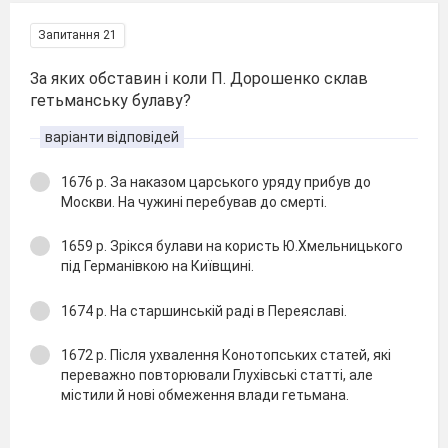
Запитання 21
За яких обставин і коли П. Дорошенко склав
гетьманську булаву?
варіанти відповідей
1676 р. За наказом царського уряду прибув до
Москви. На чужині перебував до смерті.
1659 р. Зрікся булави на користь Ю.Хмельницького
під Германівкою на Київщині.
1674 р. На старшинській раді в Переяславі.
1672 р. Після ухвалення Конотопських статей, які
переважно повторювали Глухівські статті, але
містили й нові обмеження влади гетьмана.