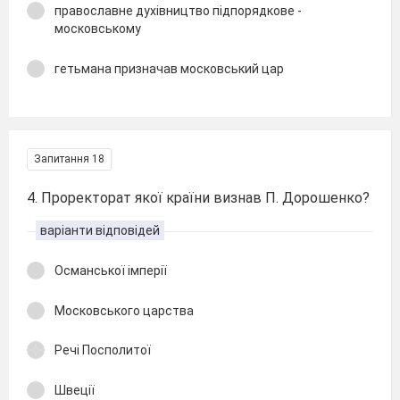
православне духівництво підпорядкове -
московському
гетьмана призначав московський цар
Запитання 18
4. Проректорат якої країни визнав П. Дорошенко?
варіанти відповідей
Османської імперії
Московського царства
Речі Посполитої
Швеції