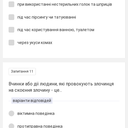
при використанні нестерильних голок та шприців
під час пірсингу чи татуюванні
під час користування ванною, туалетом
через укуси комах
Запитання 11
Вчинки або дії людини, які провокують злочинця
на скоєння злочину - це...
варіанти відповідей
віктимна поведінка
протиправна поведінка