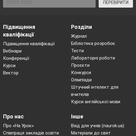
ПЕРЕВІРИТИ
Підвищення
Розділи
кваліфікації
Журнал
Бібліотека розробок
Підвищення кваліфікації
Тести
Вебінари
Лабораторні роботи
Конференції
Проєкти
Курси
Конкурси
Вектор
Олімпіади
Штучний інтелект для
вчителів
Курси англійської мови
Про нас
Інше
Про «На Урок»
Вхід для учнів (naurok.ua)
Співпраця закладів освіти
Матеріали до свят