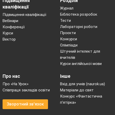
Підвищення
Розділи
кваліфікації
Журнал
Бібліотека розробок
Підвищення кваліфікації
Тести
Вебінари
Лабораторні роботи
Конференції
Проєкти
Курси
Конкурси
Вектор
Олімпіади
Штучний інтелект для
вчителів
Курси англійської мови
Про нас
Інше
Про «На Урок»
Вхід для учнів (naurok.ua)
Співпраця закладів освіти
Матеріали до свят
Конкурс «Фантастична
п’ятірка»
Зворотний зв'язок