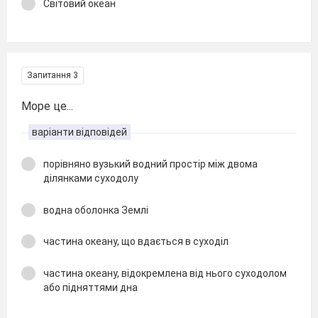
Світовий океан
Запитання 3
Море це...
варіанти відповідей
порівняно вузький водний простір між двома
ділянками суходолу
водна оболонка Землі
частина океану, що вдається в суходіл
частина океану, відокремлена від нього суходолом
або підняттями дна