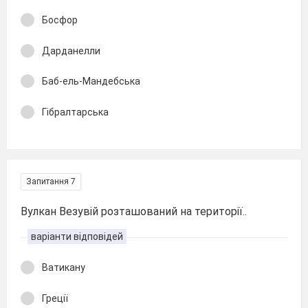
Босфор
Дарданелли
Баб-ель-Мандебська
Гібралтарська
Запитання 7
Вулкан Везувій розташований на території..
варіанти відповідей
Ватикану
Греції