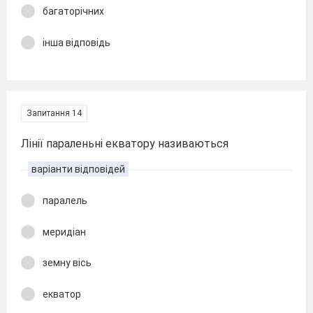
багаторічних
інша відповідь
Запитання 14
Лінії параленьні екватору називаються
варіанти відповідей
паралель
меридіан
земну вісь
екватор