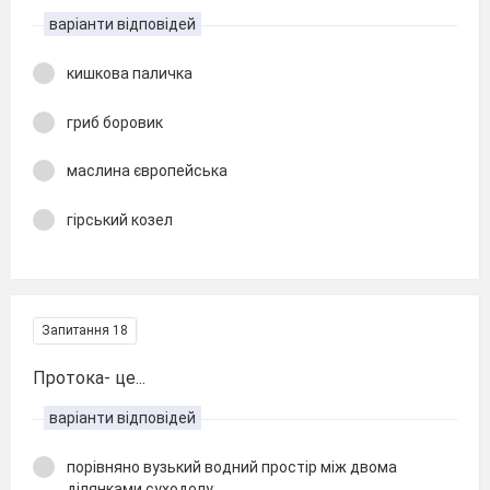
варіанти відповідей
кишкова паличка
гриб боровик
маслина європейська
гірський козел
Запитання 18
Протока- це...
варіанти відповідей
порівняно вузький водний простір між двома
ділянками суходолу