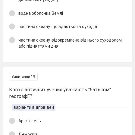
водна оболонка Землі
частина океану, що вдається в суходіл
частина океану, відокремлена від нього суходолом
або підняттями дня
Запитання 19
Кого з античних учених уважають "батьком"
географії?
варіанти відповідей
Арістотель
Демокріт