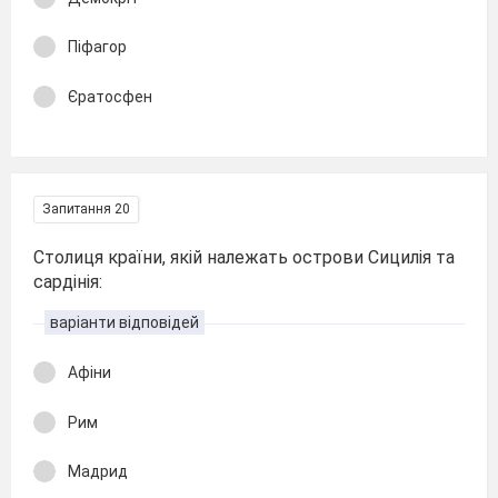
Піфагор
Єратосфен
Запитання 20
Столиця країни, якій належать острови Сицилія та
сардінія:
варіанти відповідей
Афіни
Рим
Мадрид