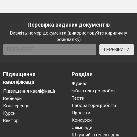
Перевірка виданих документів
Вкажіть номер документа (використовуйте кириличну
розкладку)
ПЕРЕВІРИТИ
Підвищення
Розділи
кваліфікації
Журнал
Бібліотека розробок
Підвищення кваліфікації
Тести
Вебінари
Лабораторні роботи
Конференції
Проєкти
Курси
Конкурси
Вектор
Олімпіади
Штучний інтелект для