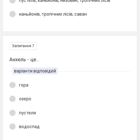
пустель, каньйонів, низовин, тропічних лісів
каньйонів, тропічних лісів, саван
Запитання 7
Анхель - це...
варіанти відповідей
гора
озеро
пустеля
водоспад