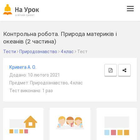
Tog
navi
Контрольна робота. Природа материків і
океанів (2 частина)
Тести
Природознавство
4 клас
Тест
Кривега А. О.
Додано: 10 лютого 2021
Предмет: Природознавство, 4 клас
Тест виконано: 1 раз