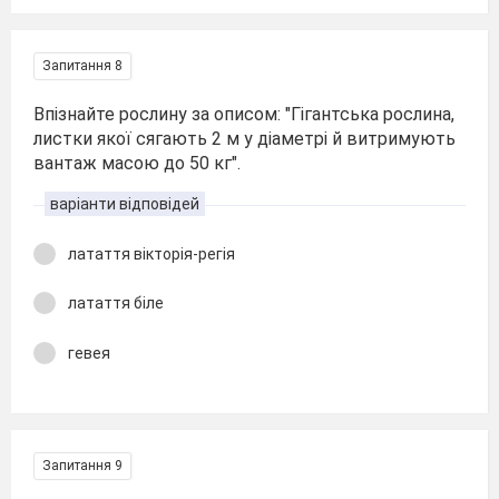
Запитання 8
Впізнайте рослину за описом: "Гігантська рослина,
листки якої сягають 2 м у діаметрі й витримують
вантаж масою до 50 кг".
варіанти відповідей
латаття вікторія-регія
латаття біле
гевея
Запитання 9