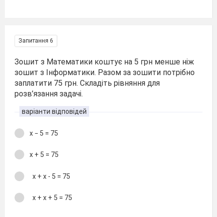
Запитання 6
Зошит з Математики коштує на 5 грн менше ніж
зошит з Інформатики. Разом за зошити потрібно
заплатити 75 грн. Складіть рівняння для
розв’язання задачі.
варіанти відповідей
х − 5 = 75
х + 5 = 75
х + х - 5 = 75
х + х + 5 = 75