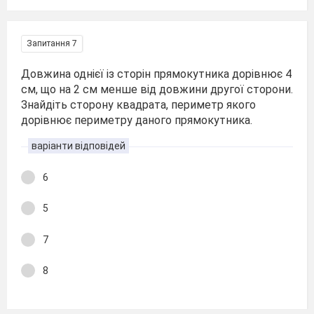
Запитання 7
Довжина однієї із сторін прямокутника дорівнює 4
см, що на 2 см менше від довжини другої сторони.
Знайдіть сторону квадрата, периметр якого
дорівнює периметру даного прямокутника.
варіанти відповідей
6
5
7
8