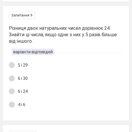
Запитання 9
Різниця двох натуральних чисел дорівнює 24.
Знайти ці числа, якщо одне з них у 5 разів більше
від іншого.
варіанти відповідей
5 i 29
6 i 30
6 i 24
4 i 6