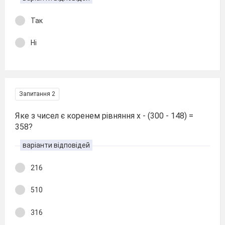
Так
Ні
Запитання 2
Яке з чисел є коренем рівняння х - (300 - 148) =
358?
варіанти відповідей
216
510
316