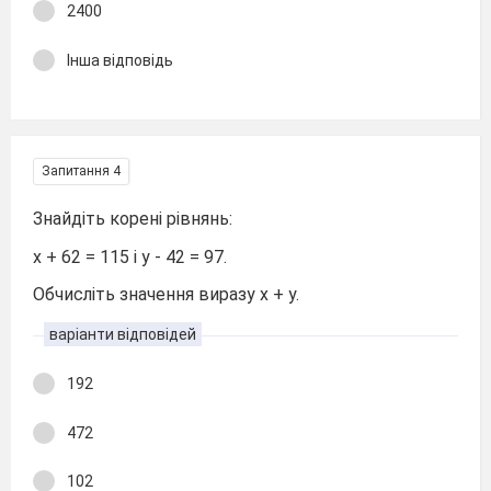
2400
Інша відповідь
Запитання 4
Знайдіть корені рівнянь:
х + 62 = 115 і у - 42 = 97.
Обчисліть значення виразу х + у.
варіанти відповідей
192
472
102