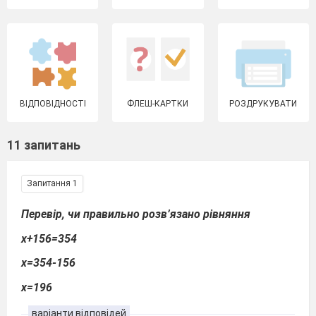
ВІДПОВІДНОСТІ
ФЛЕШ-КАРТКИ
РОЗДРУКУВАТИ
11 запитань
Запитання 1
Перевір, чи правильно розв’язано рівняння
х+156=354
х=354-156
х=196
варіанти відповідей