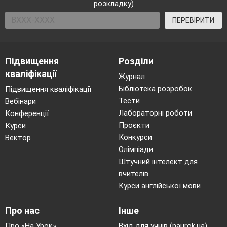
розкладку)
ПЕРЕВІРИТИ
Підвищення
Розділи
кваліфікації
Журнал
Бібліотека розробок
Підвищення кваліфікації
Тести
Вебінари
Лабораторні роботи
Конференції
Проєкти
Курси
Конкурси
Вектор
Олімпіади
Штучний інтелект для
вчителів
Курси англійської мови
Про нас
Інше
Про «На Урок»
Вхід для учнів (naurok.ua)