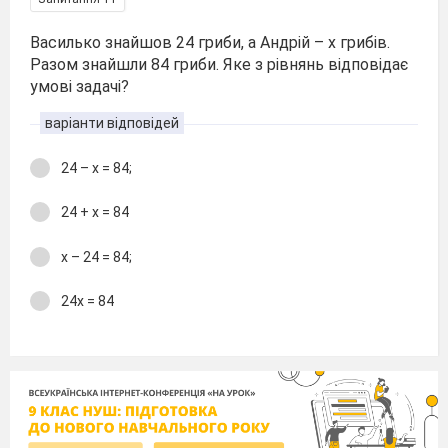
Василько знайшов 24 гриби, а Андрій – х грибів.
Разом знайшли 84 гриби. Яке з рівнянь відповідає
умові задачі?
варіанти відповідей
24 – х = 84;
24 + х = 84
х – 24 = 84;
24х = 84