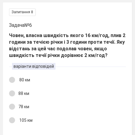
Запитання 8
Задача№6
Човен, власна швидкість якого 16 км/год, плив 2
години за течією річки і 3 години проти течії. Яку
відстань за цей час подолав човен, якщо
швидкість течії річки дорівнює 2 км/год?
варіанти відповідей
80 км
88 км
78 км
105 км