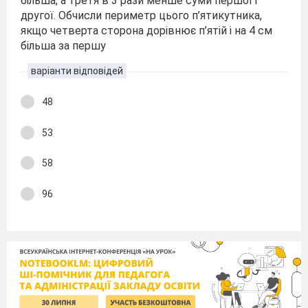
більша, а третя в 3 рази менше суми першої і
другої. Обчисли периметр цього п’ятикутника,
якщо четверта сторона дорівнює п’ятій і на 4 см
більша за першу
варіанти відповідей
48
53
58
96