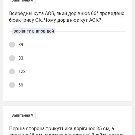
Запитання 8
Всередині кута АОВ, який дорівнює 66 ° проведено
бісектрису ОК. Чому дорівнює кут АОК?
варіанти відповідей
39
33
122
66
Запитання 9
Перша сторона трикутника дорівнює 35 см, а