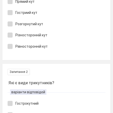
Прямий кут
Гостриий кут
Розгорнутий кут
Різносторонній кут
Рівносторонній кут
Запитання 2
Які є види трикутників?
варіанти відповідей
Гострокутний