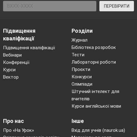
ПЕРЕВІРИТИ
Підвищення
Розділи
кваліфікації
Журнал
Бібліотека розробок
Підвищення кваліфікації
Тести
Вебінари
Лабораторні роботи
Конференції
Проєкти
Курси
Конкурси
Вектор
Олімпіади
Штучний інтелект для
вчителів
Курси англійської мови
Про нас
Інше
Про «На Урок»
Вхід для учнів (naurok.ua)