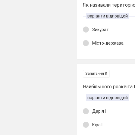
Як називали територію
варіанти відповідей
Зикурат
Місто-держава
Запитання 8
Найбільшого розквіта В
варіанти відповідей
Дарія І
Кіра І