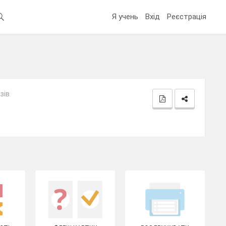
Я учень
Вхід
Реєстрація
зів