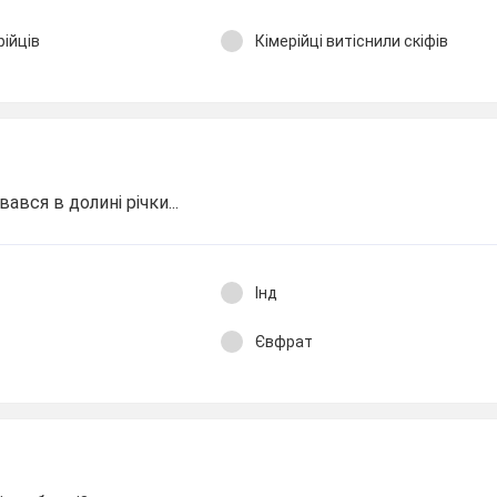
рійців
Кімерійці витіснили скіфів
вся в долині річки...
Інд
Євфрат