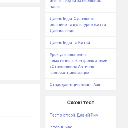
Життя людей за первісних
часів
Давня Індія. Суспільне,
релігійне та культурне життя
Давньої Індії
Давня Індія та Китай
Урок узагальнення і
тематичного контролю з теми
«Становлення Античної
грецької цивілізації».
Стародавні цивілізації Азії
Схожі тест
Тест з історії. Давній Рим
Історія і час