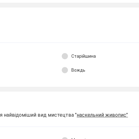
Старійшина
Вождь
ся найвідоміший вид мистецтва "
наскельний живопис"