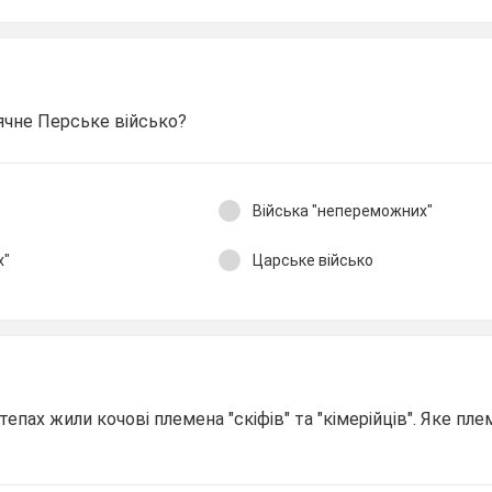
ячне Перське військо?
Війська "непереможних"
х"
Царське військо
пах жили кочові племена "скіфів" та "кімерійців". Яке пле