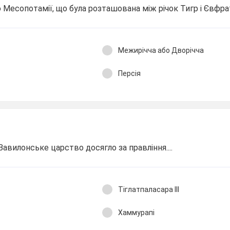
 Месопотамії, що була розташована між річок Тигр і Євфра
Межирічча або Дворічча
Персія
авилонське царство досягло за правління....
Тіглатпаласара ІІІ
Хаммурапі