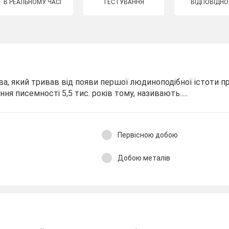
В РЕАЛЬНОМУ ЧАСІ
ТЕСТУВАННЯ
ВІДПОВІДНО
тва, який тривав від появи першої людиноподібної істоти п
ня писемності 5,5 тис. років тому, називають.....
Первісною добою
Добою металів