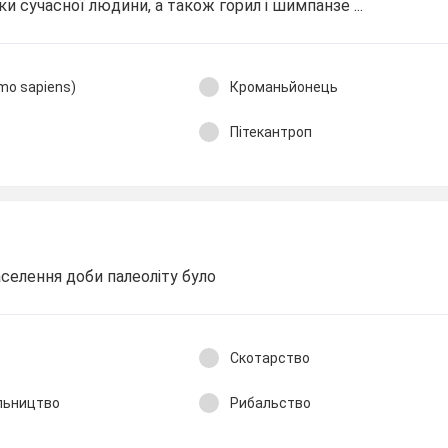
и сучасної людини, а також горил і шимпанзе ...
mo sapiens)
Кроманьйонець
Пітекантроп
селення доби палеоліту було
Скотарство
льництво
Рибальство