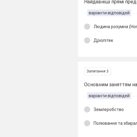
Найдавніші прямі предк
варіанти відповідей
Людина розумна (Ho
Дріопітек
Запитання 3
Основним заняттям на
варіанти відповідей
Землеробство
Полювання та збира