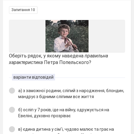
Запитання 10
Оберіть рядок, у якому наведена
правильна
характеристика
Петра Попельского?
варіанти відповідей
а) з заможної родини, сліпий з народження, блондин,
мандрує з бідними сліпими все життя
б) осліп у 7 років, іде на війну, одружується на
Евеліні, духовно прозріває
в) єдина дитина у сім'ї, чудово малює та грає на