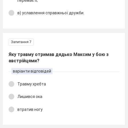
перемає її;
в) уславлення справжньої дружби.
Запитання 7
Яку травму отримав дядько Максим у бою з
австрійцями?
варіанти відповідей
Травму хребта
Лишився ока
втратив ногу