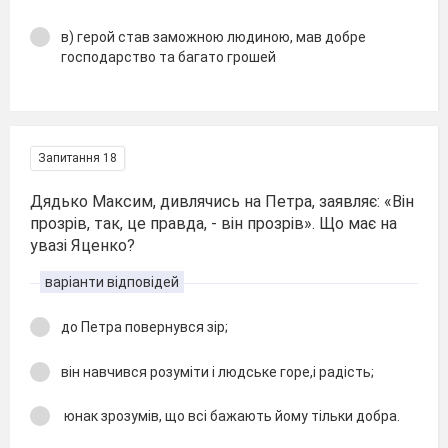
в) герой став заможною людиною, мав добре
господарство та багато грошей
Запитання 18
Дядько Максим, дивлячись на Петра, заявляє: «Він
прозрів, так, це правда, - він прозрів». Що має на
увазі Яценко?
варіанти відповідей
до Петра повернувся зір;
він навчився розуміти і людське горе,і радість;
юнак зрозумів, що всі бажають йому тільки добра.