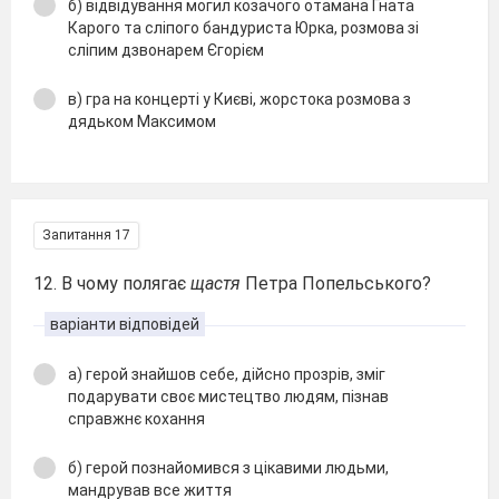
б) відвідування могил козачого отамана Гната
Карого та сліпого бандуриста Юрка, розмова зі
сліпим дзвонарем Єгорієм
в) гра на концерті у Києві, жорстока розмова з
дядьком Максимом
Запитання 17
12. В чому полягає
щастя
Петра Попельського?
варіанти відповідей
а) герой знайшов себе, дійсно прозрів, зміг
подарувати своє мистецтво людям, пізнав
справжнє кохання
б) герой познайомився з цікавими людьми,
мандрував все життя