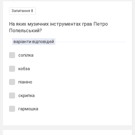
Запитання 8
На яких музичних інструментах грав Петро
Попельський?
варіанти відповідей
сопілка
кобза
піаніно
скрипка
гармошка