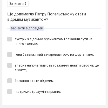
Запитання 9
Що допомогло Петру Попельському стати
відомим музикантом?
варіанти відповідей
зустріч з відомим музикантом і бажання бути на
нього схожим;
гени батька, який зачаровав грою на фортепіано;
власна наполегливість і бажання знайти своє місце
в житті;
бажання стати відомим;
підтримка і розуміння рідних