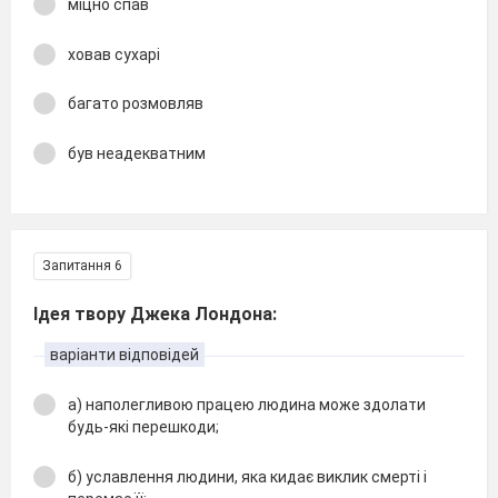
міцно спав
ховав сухарі
багато розмовляв
був неадекватним
Запитання 6
Ідея твору Джека Лондона:
варіанти відповідей
а) наполегливою працею людина може здолати
будь-які перешкоди;
б) уславлення людини, яка кидає виклик смерті і