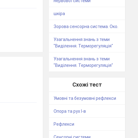
нервової системи
шкіра
Зорова сенсорна система. Око.
Узагальнення знань з теми
"Виділення. Терморегуляція"
Узагальнення знань з теми
"Виділення. Терморегуляція"
Схожі тест
Умовні та безумовні рефлекси
Опора та рух І-в
Рефлекси
Сенсорні системи