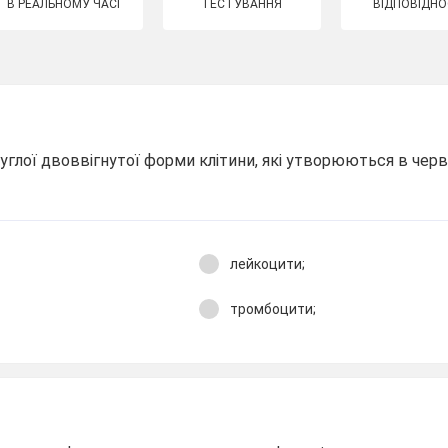
В РЕАЛЬНОМУ ЧАСІ
ТЕСТУВАННЯ
ВІДПОВІДНО
круглої двоввігнутої форми клітини, які утворюються в чер
лейкоцити;
тромбоцити;