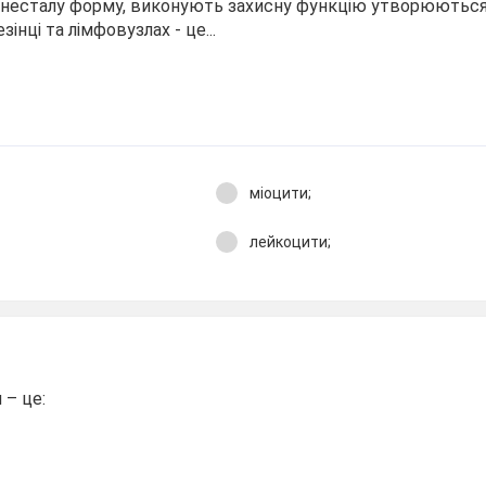
ь несталу форму, виконують захисну функцію утворюютьс
інці та лімфовузлах - це...
міоцити;
лейкоцити;
 – це: