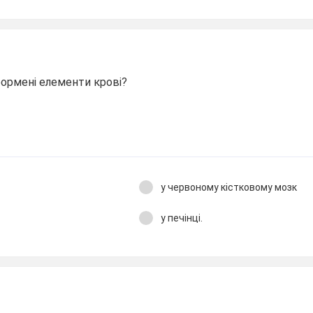
формені елементи крові?
у червоному кістковому мозк
у печінці.