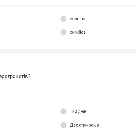
апоптоз;
симбіоз.
 еритроцитів?
120 днів
Десятки років