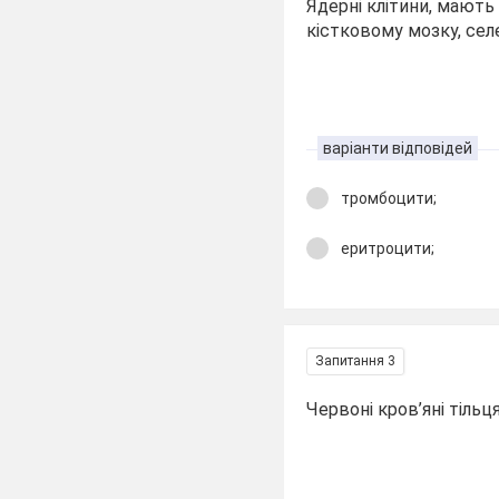
Ядерні клітини, мают
кістковому мозку, селез
варіанти відповідей
тромбоцити;
еритроцити;
Запитання 3
Червоні кров’яні тільця