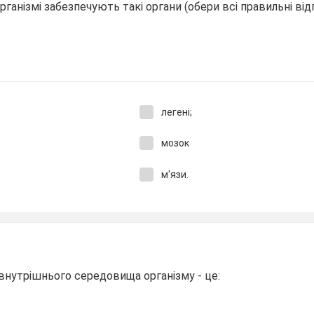
ганізмі забезпечують такі органи (обери всі правильні відпо
легені;
мозок
м'язи.
внутрішнього середовища організму - це: