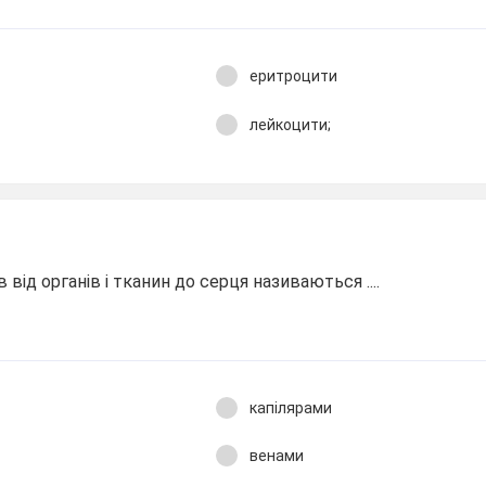
еритроцити
лейкоцити;
 від органів і тканин до серця називаються ....
капілярами
венами