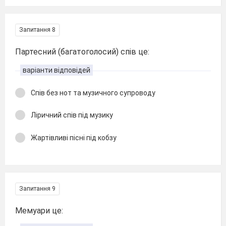
Запитання 8
Партесний (багатоголосий) спів це:
варіанти відповідей
Спів без нот та музичного супроводу
Ліричний спів під музику
Жартівливі пісні під кобзу
Запитання 9
Мемуари це: