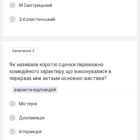
М.Смотрицький
З.Копистенський
Запитання 3
Як називали короткі сценки переважно
комедійного характеру, що виконувалися в
перервах між актами основної вистави?
варіанти відповідей
Містерія
Декламація
Інтермедія