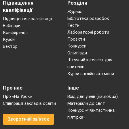
Підвищення
Розділи
кваліфікації
Журнал
Бібліотека розробок
Підвищення кваліфікації
Тести
Вебінари
Лабораторні роботи
Конференції
Проєкти
Курси
Конкурси
Вектор
Олімпіади
Штучний інтелект для
вчителів
Курси англійської мови
Про нас
Інше
Про «На Урок»
Вхід для учнів (naurok.ua)
Співпраця закладів освіти
Матеріали до свят
Конкурс «Фантастична
п’ятірка»
Зворотний зв'язок