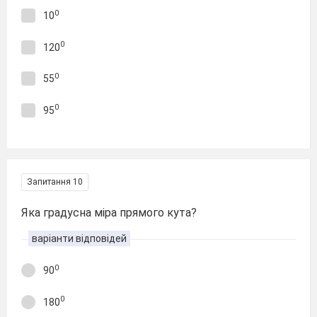
0
10
0
120
0
55
0
95
Запитання 10
Яка градусна міра прямого кута?
варіанти відповідей
0
90
0
180