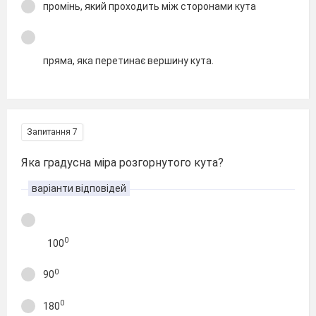
промінь, який проходить між сторонами кута
пряма, яка перетинає вершину кута.
Запитання 7
Яка градусна міра розгорнутого кута?
варіанти відповідей
0
100
0
90
0
180