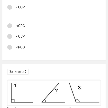
< COP
<OPC
<OCP
<PCO
Запитання 5