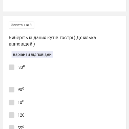
Запитання 8
Виберіть із даних кутів гострі.( Декілька
відповідей )
варіанти відповідей
0
80
0
90
0
10
0
120
0
55