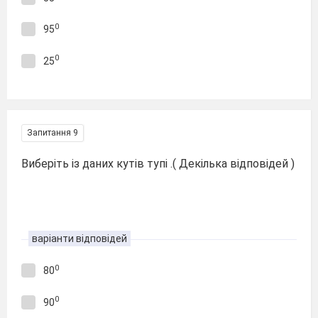
0
95
0
25
Запитання 9
Виберіть із даних кутів тупі .( Декілька відповідей )
варіанти відповідей
0
80
0
90