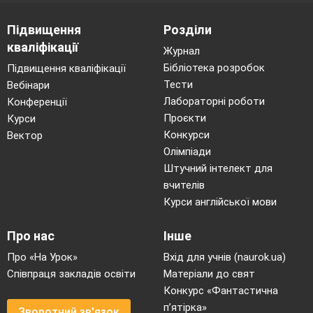
Підвищення
Розділи
кваліфікації
Журнал
Бібліотека розробок
Підвищення кваліфікації
Тести
Вебінари
Лабораторні роботи
Конференції
Проєкти
Курси
Конкурси
Вектор
Олімпіади
Штучний інтелект для
вчителів
Курси англійської мови
Про нас
Інше
Про «На Урок»
Вхід для учнів (naurok.ua)
Співпраця закладів освіти
Матеріали до свят
Конкурс «Фантастична
п’ятірка»
Зворотний зв'язок