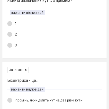
Який із зазначених кутів є прямим?
варіанти відповідей
1
2
3
Запитання 6
Бісектриса - це...
варіанти відповідей
промінь, який ділить кут на два рівні кути