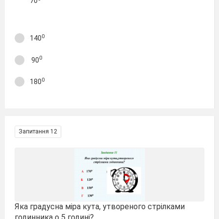
70
0
140
0
90
0
180
Запитання 12
Яка градусна міра кута, утвореного стрілками
годинника о 5 годині?