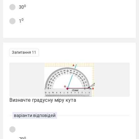
0
30
0
1
Запитання 11
Визначте градусну міру кута
варіанти відповідей
0