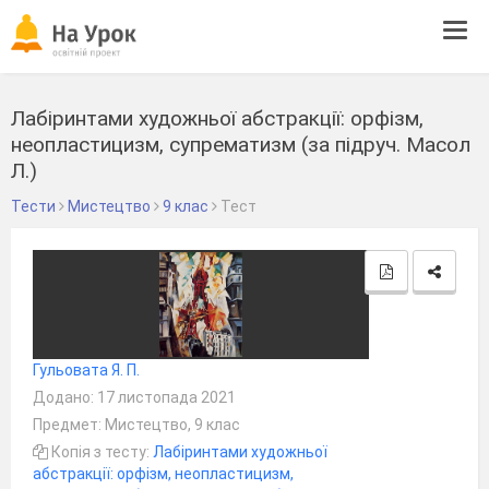
Tog
navi
Лабіринтами художньої абстракції: орфізм,
неопластицизм, супрематизм (за підруч. Масол
Л.)
Тести
Мистецтво
9 клас
Тест
Гульовата Я. П.
Додано: 17 листопада 2021
Предмет: Мистецтво, 9 клас
Копія з тесту:
Лабіринтами художньої
абстракції: орфізм, неопластицизм,