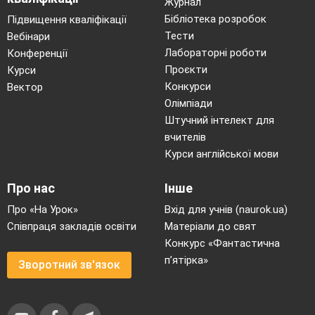
Журнал
Бібліотека розробок
Підвищення кваліфікації
Тести
Вебінари
Лабораторні роботи
Конференції
Проєкти
Курси
Конкурси
Вектор
Олімпіади
Штучний інтелект для
вчителів
Курси англійської мови
Про нас
Інше
Про «На Урок»
Вхід для учнів (naurok.ua)
Співпраця закладів освіти
Матеріали до свят
Конкурс «Фантастична
п’ятірка»
Зворотний зв'язок