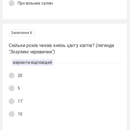
Про вільних селян
Запитання 8
Скільки років чекав князь цвіту квітів?
(легенда
"Зозулині черевички")
варіанти відповідей
20
5
17
10