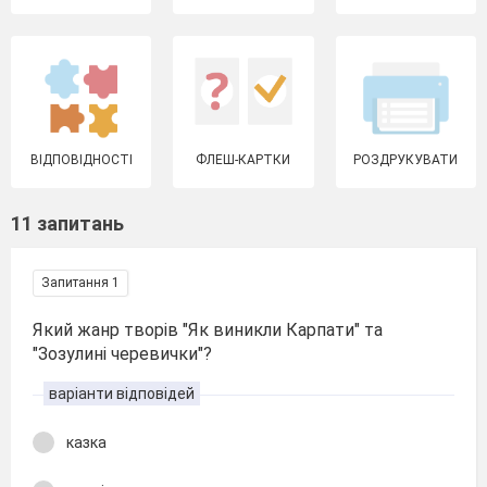
ВІДПОВІДНОСТІ
ФЛЕШ-КАРТКИ
РОЗДРУКУВАТИ
11 запитань
Запитання 1
Який жанр творів "Як виникли Карпати" та
"Зозулині черевички"?
варіанти відповідей
казка