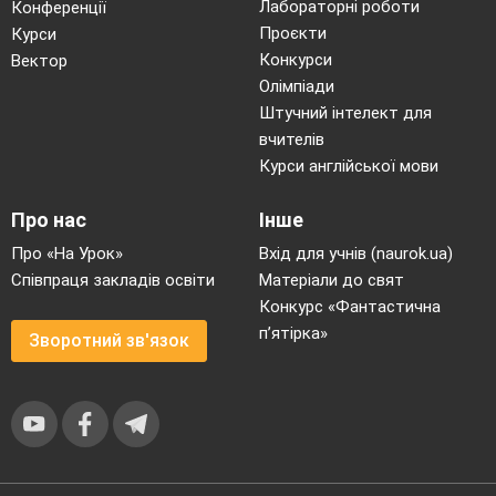
Лабораторні роботи
Конференції
Проєкти
Курси
Конкурси
Вектор
Олімпіади
Штучний інтелект для
вчителів
Курси англійської мови
Про нас
Інше
Про «На Урок»
Вхід для учнів (naurok.ua)
Співпраця закладів освіти
Матеріали до свят
Конкурс «Фантастична
п’ятірка»
Зворотний зв'язок