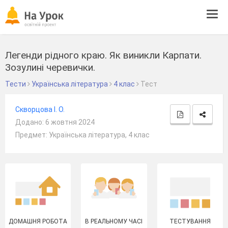
Tog
navi
Легенди рідного краю. Як виникли Карпати.
Зозулині черевички.
Тести
Українська література
4 клас
Тест
Скворцова І. О.
Додано: 6 жовтня 2024
Предмет: Українська література, 4 клас
ДОМАШНЯ РОБОТА
В РЕАЛЬНОМУ ЧАСІ
ТЕСТУВАННЯ