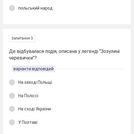
польський народ
Запитання 3
Де відбувалася подія, описана у легенді "Зозулині
черевички"?
варіанти відповідей
На заході Польщі
На Поліссі
На сході України
У Полтаві