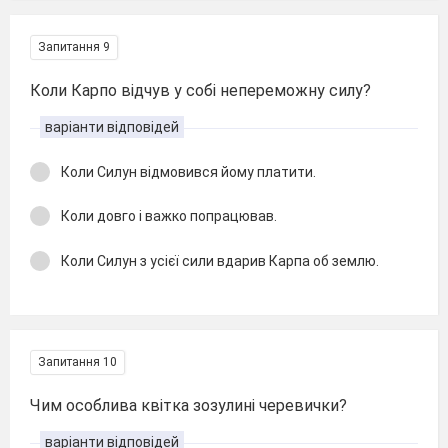
Запитання 9
Коли Карпо відчув у собі непереможну силу?
варіанти відповідей
Коли Силун відмовився йому платити.
Коли довго і важко попрацював.
Коли Силун з усієї сили вдарив Карпа об землю.
Запитання 10
Чим особлива квітка зозулині черевички?
варіанти відповідей